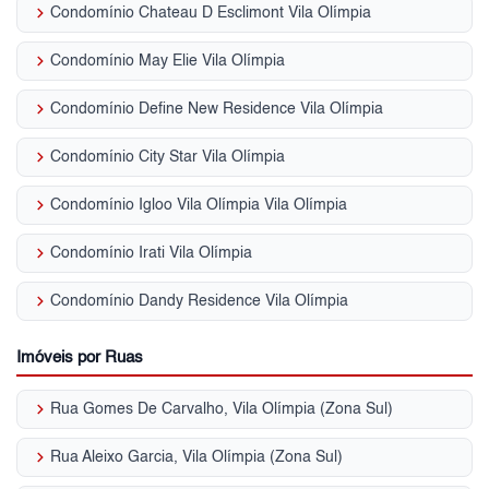
keyboard_arrow_right
Condomínio Chateau D Esclimont Vila Olímpia
keyboard_arrow_right
Condomínio May Elie Vila Olímpia
keyboard_arrow_right
Condomínio Define New Residence Vila Olímpia
keyboard_arrow_right
Condomínio City Star Vila Olímpia
keyboard_arrow_right
Condomínio Igloo Vila Olímpia Vila Olímpia
keyboard_arrow_right
Condomínio Irati Vila Olímpia
keyboard_arrow_right
Condomínio Dandy Residence Vila Olímpia
Imóveis por Ruas
keyboard_arrow_right
Rua Gomes De Carvalho, Vila Olímpia (Zona Sul)
keyboard_arrow_right
Rua Aleixo Garcia, Vila Olímpia (Zona Sul)