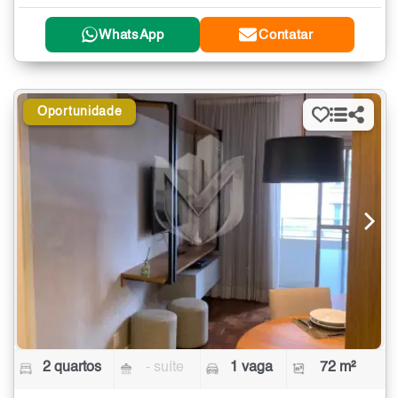
WhatsApp
Contatar
Oportunidade
2 quartos
- suíte
1 vaga
72 m²