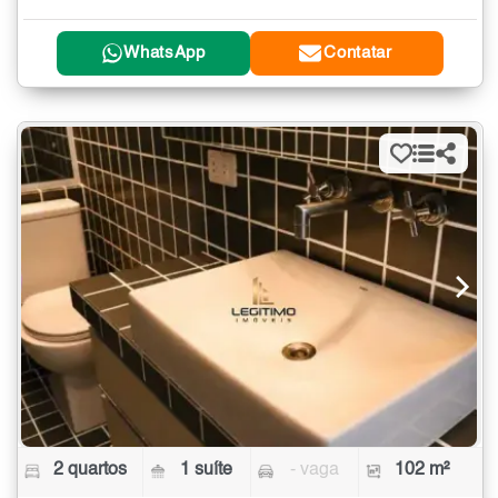
WhatsApp
Contatar
2 quartos
1 suíte
- vaga
102 m²