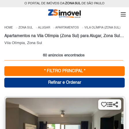
O PORTAL DE IMÓVEIS DA
ZONA SUL
DE SÃO PAULO
HOME
ZONA SUL
ALUGAR
APARTAMENTOS
VILA OLÍMPIA (ZONA SUL)
Apartamentos na Vila Olímpia (Zona Sul) para Alugar, Zona Sul de São Paulo, SP
Vila Olímpia, Zona Sul
60 anúncios encontrados
* FILTRO PRINCIPAL *
Refinar e Ordenar