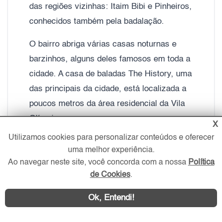
das regiões vizinhas: Itaim Bibi e Pinheiros,
conhecidos também pela badalação.
O bairro abriga várias casas noturnas e
barzinhos, alguns deles famosos em toda a
cidade. A casa de baladas The History, uma
das principais da cidade, está localizada a
poucos metros da área residencial da Vila
Olímpia.
X
Utilizamos cookies para personalizar conteúdos e oferecer
Outro motivo para morar na Vila Olímpia é
uma melhor experiência.
a praticidade. O bairro conta com dois
Ao navegar neste site, você concorda com a nossa
Política
shoppings, o JK Iguatemi e o Vila Olímpia e
de Cookies
.
ainda tem opções de hipermercado,
Ok, Entendi!
farmácias e lojas variadas aos arredores.