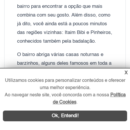
bairro para encontrar a opção que mais
combina com seu gosto. Além disso, como
já dito, você ainda está a poucos minutos
das regiões vizinhas: Itaim Bibi e Pinheiros,
conhecidos também pela badalação.
O bairro abriga várias casas noturnas e
barzinhos, alguns deles famosos em toda a
cidade. A casa de baladas The History, uma
X
Utilizamos cookies para personalizar conteúdos e oferecer
das principais da cidade, está localizada a
uma melhor experiência.
poucos metros da área residencial da Vila
Ao navegar neste site, você concorda com a nossa
Política
Olímpia.
de Cookies
.
Outro motivo para morar na Vila Olímpia é
Ok, Entendi!
a praticidade. O bairro conta com dois
shoppings, o JK Iguatemi e o Vila Olímpia e