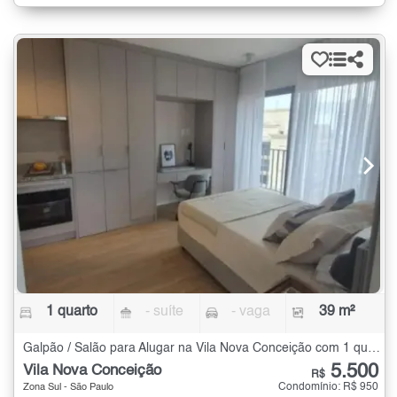
1 quarto
- suíte
- vaga
39 m²
Galpão / Salão para Alugar na Vila Nova Conceição com 1 quarto - 39 m²
5.500
Vila Nova Conceição
R$
Condomínio: R$ 950
Zona Sul - São Paulo