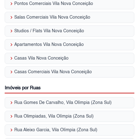
keyboard_arrow_right
Pontos Comerciais Vila Nova Conceição
keyboard_arrow_right
Salas Comerciais Vila Nova Conceição
keyboard_arrow_right
Studios / Flats Vila Nova Conceição
keyboard_arrow_right
Apartamentos Vila Nova Conceição
keyboard_arrow_right
Casas Vila Nova Conceição
keyboard_arrow_right
Casas Comerciais Vila Nova Conceição
Imóveis por Ruas
keyboard_arrow_right
Rua Gomes De Carvalho, Vila Olímpia (Zona Sul)
keyboard_arrow_right
Rua Olimpiadas, Vila Olímpia (Zona Sul)
keyboard_arrow_right
Rua Aleixo Garcia, Vila Olímpia (Zona Sul)