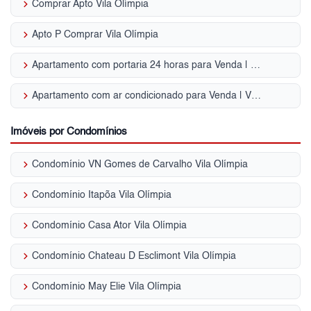
keyboard_arrow_right
Comprar Apto Vila Olímpia
keyboard_arrow_right
Apto P Comprar Vila Olímpia
keyboard_arrow_right
Apartamento com portaria 24 horas para Venda | Vila Olímpia (Zona Sul)
keyboard_arrow_right
Apartamento com ar condicionado para Venda | Vila Olímpia (Zona Sul)
Imóveis por Condomínios
keyboard_arrow_right
Condomínio VN Gomes de Carvalho Vila Olímpia
keyboard_arrow_right
Condomínio Itapõa Vila Olímpia
keyboard_arrow_right
Condomínio Casa Ator Vila Olímpia
keyboard_arrow_right
Condomínio Chateau D Esclimont Vila Olímpia
keyboard_arrow_right
Condomínio May Elie Vila Olímpia