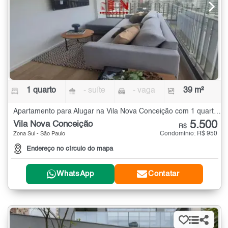
1 quarto
- suíte
- vaga
39 m²
Apartamento para Alugar na Vila Nova Conceição com 1 quarto - 39 m²
5.500
Vila Nova Conceição
R$
Condomínio: R$ 950
Zona Sul - São Paulo
Endereço no círculo do mapa
WhatsApp
Contatar