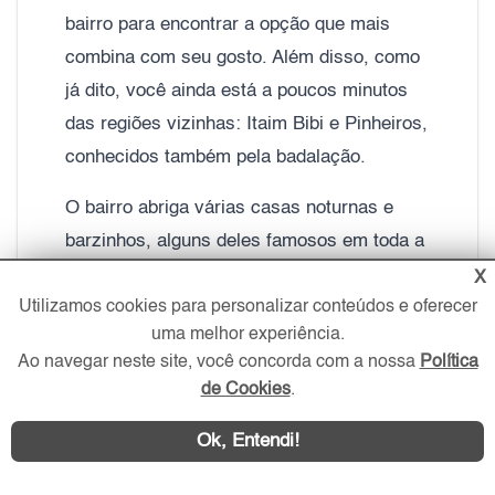
bairro para encontrar a opção que mais
combina com seu gosto. Além disso, como
já dito, você ainda está a poucos minutos
das regiões vizinhas: Itaim Bibi e Pinheiros,
conhecidos também pela badalação.
O bairro abriga várias casas noturnas e
barzinhos, alguns deles famosos em toda a
cidade. A casa de baladas The History, uma
X
Utilizamos cookies para personalizar conteúdos e oferecer
das principais da cidade, está localizada a
uma melhor experiência.
poucos metros da área residencial da Vila
Ao navegar neste site, você concorda com a nossa
Política
Olímpia.
de Cookies
.
Outro motivo para morar na Vila Olímpia é
Ok, Entendi!
a praticidade. O bairro conta com dois
shoppings, o JK Iguatemi e o Vila Olímpia e