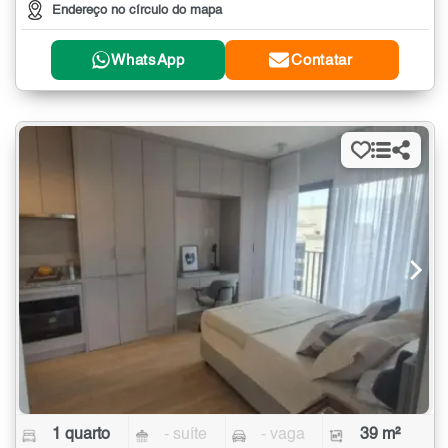
Endereço no círculo do mapa
WhatsApp
Contatar
1 quarto
- suíte
- vaga
39 m²