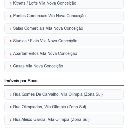
keyboard_arrow_right
Kitnets / Lofts Vila Nova Conceição
keyboard_arrow_right
Pontos Comerciais Vila Nova Conceição
keyboard_arrow_right
Salas Comerciais Vila Nova Conceição
keyboard_arrow_right
Studios / Flats Vila Nova Conceição
keyboard_arrow_right
Apartamentos Vila Nova Conceição
keyboard_arrow_right
Casas Vila Nova Conceição
Imóveis por Ruas
keyboard_arrow_right
Rua Gomes De Carvalho, Vila Olímpia (Zona Sul)
keyboard_arrow_right
Rua Olimpiadas, Vila Olímpia (Zona Sul)
keyboard_arrow_right
Rua Aleixo Garcia, Vila Olímpia (Zona Sul)