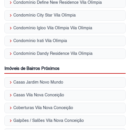
keyboard_arrow_right
Condomínio Define New Residence Vila Olímpia
keyboard_arrow_right
Condomínio City Star Vila Olímpia
keyboard_arrow_right
Condomínio Igloo Vila Olímpia Vila Olímpia
keyboard_arrow_right
Condomínio Irati Vila Olímpia
keyboard_arrow_right
Condomínio Dandy Residence Vila Olímpia
Imóveis de Bairros Próximos
keyboard_arrow_right
Casas Jardim Novo Mundo
keyboard_arrow_right
Casas Vila Nova Conceição
keyboard_arrow_right
Coberturas Vila Nova Conceição
keyboard_arrow_right
Galpões / Salões Vila Nova Conceição