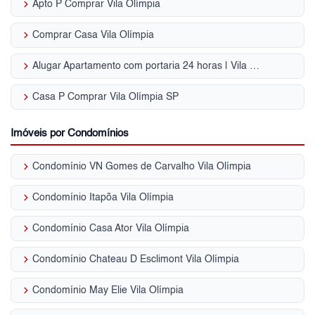
keyboard_arrow_right
Apto P Comprar Vila Olímpia
keyboard_arrow_right
Comprar Casa Vila Olímpia
keyboard_arrow_right
Alugar Apartamento com portaria 24 horas | Vila Olímpia (Zona Sul)
keyboard_arrow_right
Casa P Comprar Vila Olímpia SP
Imóveis por Condomínios
keyboard_arrow_right
Condomínio VN Gomes de Carvalho Vila Olímpia
keyboard_arrow_right
Condomínio Itapõa Vila Olímpia
keyboard_arrow_right
Condomínio Casa Ator Vila Olímpia
keyboard_arrow_right
Condomínio Chateau D Esclimont Vila Olímpia
keyboard_arrow_right
Condomínio May Elie Vila Olímpia