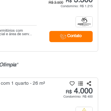
3.300
R$
R$ 3.500
Condomínio: R$ 1.215
ormitórios com
al e área de serv...
Contato
 Olímpia
"
com 1 quarto - 26 m²
4.000
R$
Condomínio: R$ 400