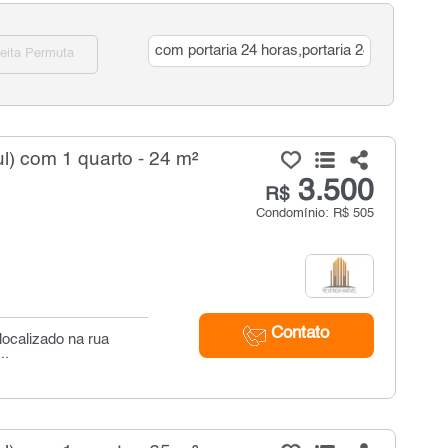
eita Permuta
l) com 1 quarto - 24 m²
3.500
R$
Condomínio: R$ 505
Contato
localizado na rua
..