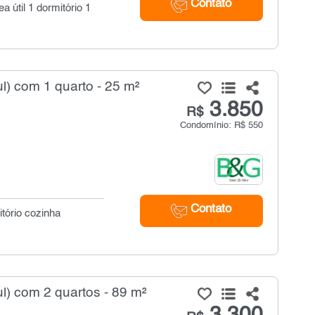
Contato
a útil 1 dormitório 1
l) com 1 quarto - 25 m²
3.850
R$
Condomínio: R$ 550
Contato
itório cozinha
l) com 2 quartos - 89 m²