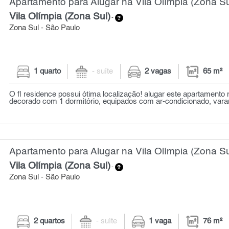
Apartamento para Alugar na Vila Olímpia (Zona Su
Vila Olímpia (Zona Sul)
-
Zona Sul - São Paulo
1 quarto
- suíte
2 vagas
65 m²
O fl residence possui ótima localização! alugar este apartamento 
decorado com 1 dormitório, equipados com ar-condicionado, varan
Apartamento para Alugar na Vila Olímpia (Zona Su
Vila Olímpia (Zona Sul)
-
Zona Sul - São Paulo
2 quartos
- suíte
1 vaga
76 m²