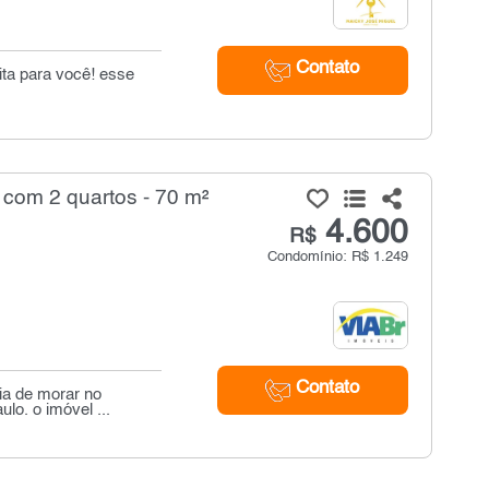
Contato
ita para você! esse
com 2 quartos - 70 m²
4.600
R$
Condomínio: R$ 1.249
Contato
ia de morar no
lo. o imóvel ...