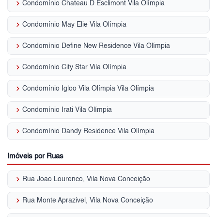
keyboard_arrow_right
Condomínio Chateau D Esclimont Vila Olímpia
keyboard_arrow_right
Condomínio May Elie Vila Olímpia
keyboard_arrow_right
Condomínio Define New Residence Vila Olímpia
keyboard_arrow_right
Condomínio City Star Vila Olímpia
keyboard_arrow_right
Condomínio Igloo Vila Olímpia Vila Olímpia
keyboard_arrow_right
Condomínio Irati Vila Olímpia
keyboard_arrow_right
Condomínio Dandy Residence Vila Olímpia
Imóveis por Ruas
keyboard_arrow_right
Rua Joao Lourenco, Vila Nova Conceição
keyboard_arrow_right
Rua Monte Aprazivel, Vila Nova Conceição