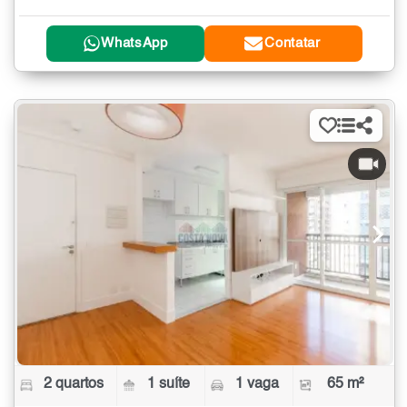
WhatsApp
Contatar
2 quartos
1 suíte
1 vaga
65 m²