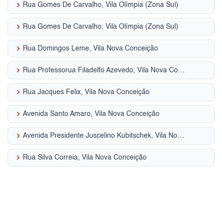
keyboard_arrow_right
Rua Gomes De Carvalho, Vila Olímpia (Zona Sul)
keyboard_arrow_right
Rua Gomes De Carvalho, Vila Olímpia (Zona Sul)
keyboard_arrow_right
Rua Domingos Leme, Vila Nova Conceição
keyboard_arrow_right
Rua Professorua Filadelfo Azevedo, Vila Nova Conceição
keyboard_arrow_right
Rua Jacques Felix, Vila Nova Conceição
keyboard_arrow_right
Avenida Santo Amaro, Vila Nova Conceição
keyboard_arrow_right
Avenida Presidente Juscelino Kubitschek, Vila Nova Conceição
keyboard_arrow_right
Rua Silva Correia, Vila Nova Conceição