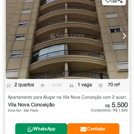
2 quartos
- suíte
1 vaga
70 m²
Apartamento para Alugar na Vila Nova Conceição com 2 quartos - 70 m²
5.500
Vila Nova Conceição
R$
Condomínio: R$ 1.693
Zona Sul - São Paulo
WhatsApp
Contatar