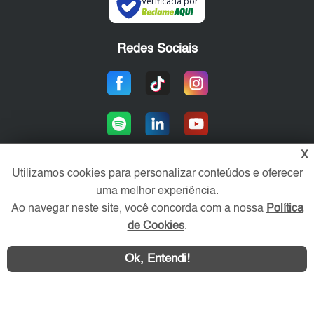
Verificada por
Redes Sociais
X
Utilizamos cookies para personalizar conteúdos e oferecer
uma melhor experiência.
Área exclusiva aos anunciantes,
acesse sua conta:
Ao navegar neste site, você concorda com a nossa
Política
de Cookies
.
Ok, Entendi!
WhatsApp
Contatar