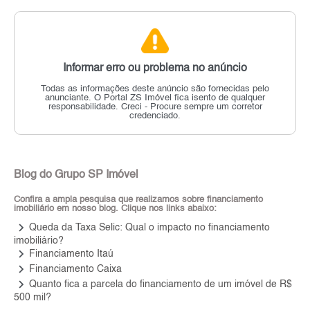
Informar erro ou problema no anúncio
Todas as informações deste anúncio são fornecidas pelo
anunciante.
O Portal ZS Imóvel fica isento de qualquer
responsabilidade.
Creci - Procure sempre um corretor
credenciado.
Blog do Grupo SP Imóvel
Confira a ampla pesquisa que realizamos sobre financiamento
imobiliário em nosso blog. Clique nos links abaixo:
keyboard_arrow_right
Queda da Taxa Selic: Qual o impacto no financiamento
imobiliário?
keyboard_arrow_right
Financiamento Itaú
keyboard_arrow_right
Financiamento Caixa
keyboard_arrow_right
Quanto fica a parcela do financiamento de um imóvel de R$
500 mil?