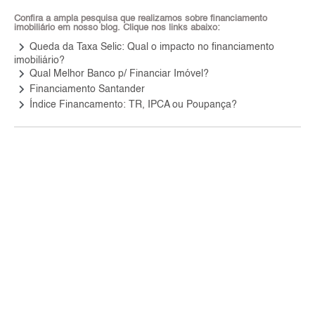
Confira a ampla pesquisa que realizamos sobre financiamento
imobiliário em nosso blog. Clique nos links abaixo:
keyboard_arrow_right
Queda da Taxa Selic: Qual o impacto no financiamento
imobiliário?
keyboard_arrow_right
Qual Melhor Banco p/ Financiar Imóvel?
keyboard_arrow_right
Financiamento Santander
keyboard_arrow_right
Índice Financamento: TR, IPCA ou Poupança?