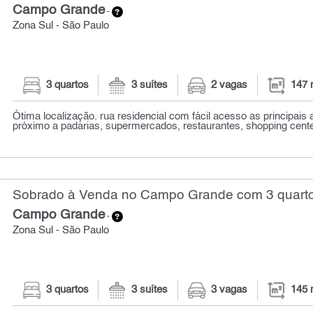
Campo Grande
-
Zona Sul - São Paulo
3 quartos
3 suítes
2 vagas
147 
Ótima localização. rua residencial com fácil acesso as principais 
próximo a padarias, supermercados, restaurantes, shopping cente
Sobrado à Venda no Campo Grande com 3 quarto
Campo Grande
-
Zona Sul - São Paulo
3 quartos
3 suítes
3 vagas
145 