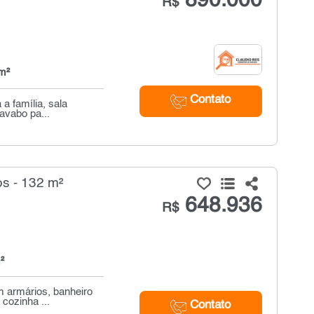
890.000
R$
m²
Contato
a família, sala
avabo pa...
s - 132 m²
648.936
R$
²
m armários, banheiro
cozinha ...
Contato