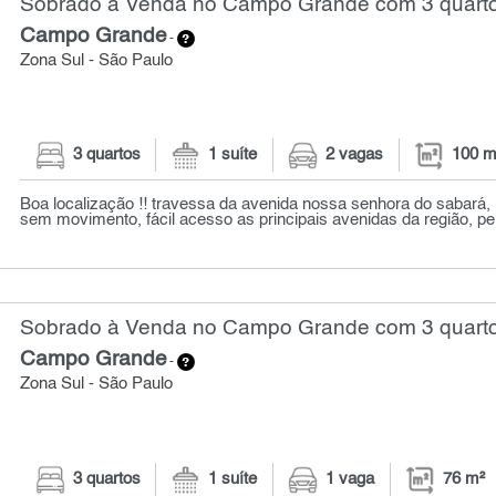
Sobrado à Venda no Campo Grande com 3 quarto
Campo Grande
-
Zona Sul - São Paulo
3 quartos
1 suíte
2 vagas
100 m
Boa localização !! travessa da avenida nossa senhora do sabará, 
sem movimento, fácil acesso as principais avenidas da região, pert
Sobrado à Venda no Campo Grande com 3 quarto
Campo Grande
-
Zona Sul - São Paulo
3 quartos
1 suíte
1 vaga
76 m²