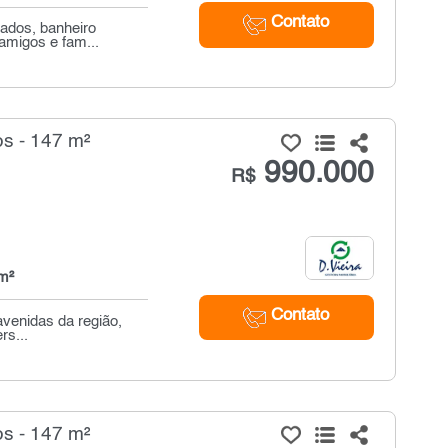
Contato
ados, banheiro
 amigos e fam...
s - 147 m²
990.000
R$
m²
Contato
avenidas da região,
rs...
s - 147 m²