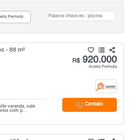
eita Permuta
s - 88 m²
920.000
R$
Aceita Permuta
Contato
íte varanda, sala
rios com p...