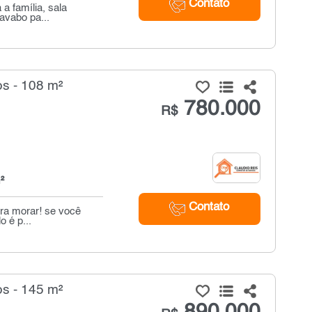
Contato
a família, sala
avabo pa...
s - 108 m²
780.000
R$
²
Contato
ara morar! se você
 é p...
s - 145 m²