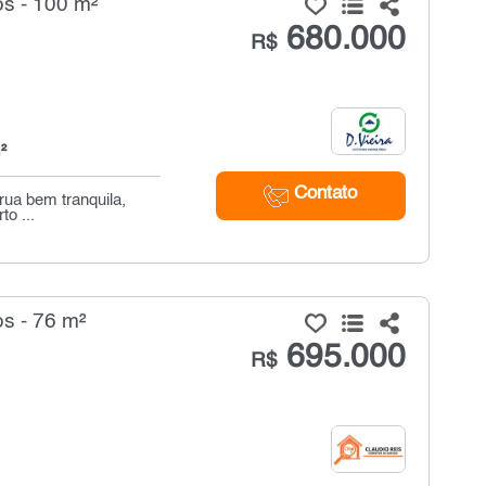
s - 100 m²
680.000
R$
²
Contato
rua bem tranquila,
o ...
s - 76 m²
695.000
R$