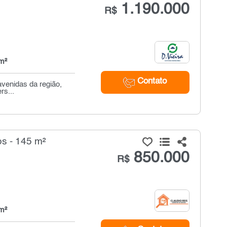
1.190.000
R$
m²
Contato
avenidas da região,
rs...
s - 145 m²
850.000
R$
m²