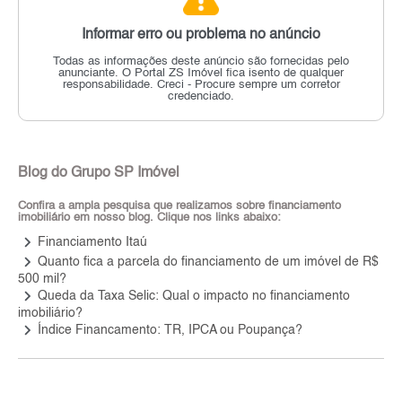
Informar erro ou problema no anúncio
Todas as informações deste anúncio são fornecidas pelo
anunciante.
O Portal ZS Imóvel fica isento de qualquer
responsabilidade.
Creci - Procure sempre um corretor
credenciado.
Blog do Grupo SP Imóvel
Confira a ampla pesquisa que realizamos sobre financiamento
imobiliário em nosso blog. Clique nos links abaixo:
keyboard_arrow_right
Financiamento Itaú
keyboard_arrow_right
Quanto fica a parcela do financiamento de um imóvel de R$
500 mil?
keyboard_arrow_right
Queda da Taxa Selic: Qual o impacto no financiamento
imobiliário?
keyboard_arrow_right
Índice Financamento: TR, IPCA ou Poupança?