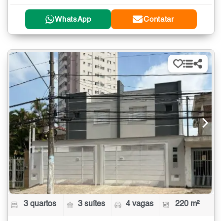
WhatsApp
Contatar
3 quartos
3 suítes
4 vagas
220 m²