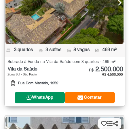
3 quartos
3 suítes
8 vagas
469 m²
Sobrado à Venda na Vila da Saúde com 3 quartos - 469 m²
2.500.000
Vila da Saúde
R$
Zona Sul - São Paulo
R$ 4.500.000
Rua Dom Macário, 1252
WhatsApp
Contatar