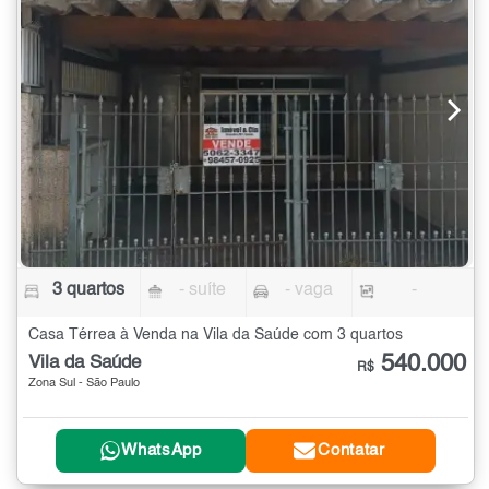
3 quartos
- suíte
- vaga
-
Casa Térrea à Venda na Vila da Saúde com 3 quartos
540.000
Vila da Saúde
R$
Zona Sul - São Paulo
WhatsApp
Contatar