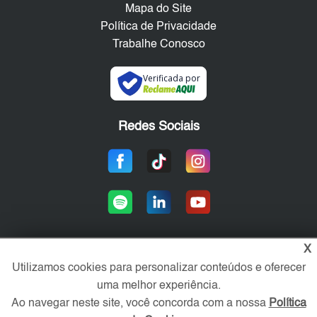
Mapa do Site
Política de Privacidade
Trabalhe Conosco
Verificada por
Redes Sociais
X
Utilizamos cookies para personalizar conteúdos e oferecer
Área exclusiva aos anunciantes,
acesse sua conta:
uma melhor experiência.
Ao navegar neste site, você concorda com a nossa
Política