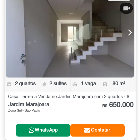
2 quartos
2 suítes
1 vaga
80 m²
Casa Térrea à Venda no Jardim Marajoara com 2 quartos - 80 m²
650.000
Jardim Marajoara
R$
Zona Sul - São Paulo
WhatsApp
Contatar