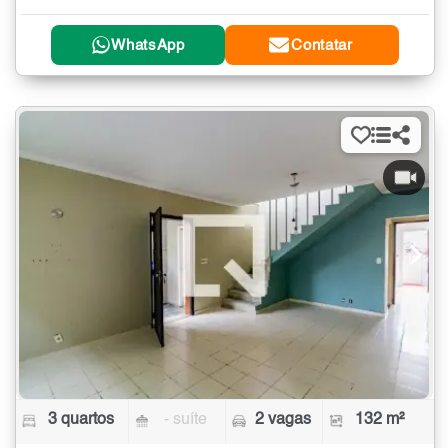
WhatsApp
Contatar
3 quartos
- suíte
2 vagas
132 m²