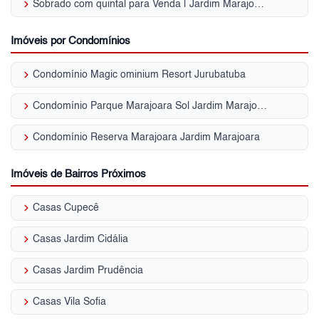
keyboard_arrow_right
Sobrado com quintal para Venda | Jardim Marajoara
Imóveis por Condomínios
keyboard_arrow_right
Condomínio Magic ominium Resort Jurubatuba
keyboard_arrow_right
Condomínio Parque Marajoara Sol Jardim Marajoara
keyboard_arrow_right
Condomínio Reserva Marajoara Jardim Marajoara
Imóveis de Bairros Próximos
keyboard_arrow_right
Casas Cupecê
keyboard_arrow_right
Casas Jardim Cidália
keyboard_arrow_right
Casas Jardim Prudência
keyboard_arrow_right
Casas Vila Sofia