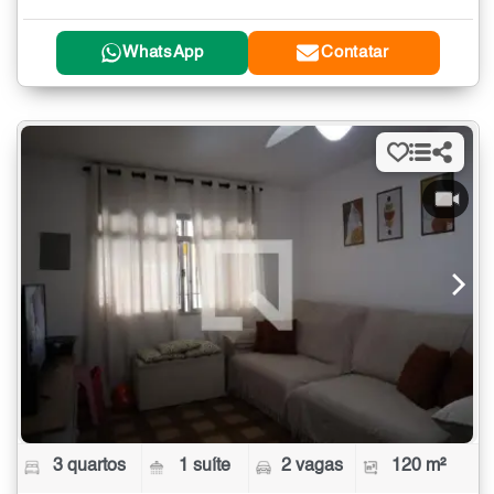
WhatsApp
Contatar
3 quartos
1 suíte
2 vagas
120 m²