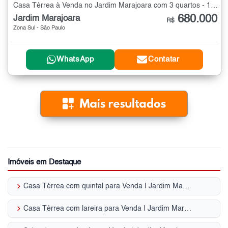
Casa Térrea à Venda no Jardim Marajoara com 3 quartos - 127 m²
680.000
Jardim Marajoara
R$
Zona Sul - São Paulo
WhatsApp
Contatar
Imóveis em Destaque
keyboard_arrow_right
Casa Térrea com quintal para Venda | Jardim Marajoara
keyboard_arrow_right
Casa Térrea com lareira para Venda | Jardim Marajoara