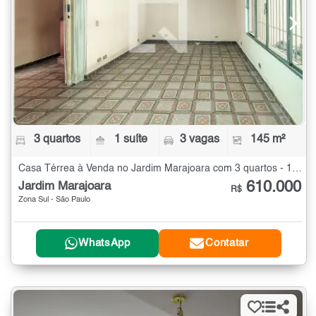
3 quartos
1 suíte
3 vagas
145 m²
Casa Térrea à Venda no Jardim Marajoara com 3 quartos - 145 m²
610.000
Jardim Marajoara
R$
Zona Sul - São Paulo
WhatsApp
Contatar