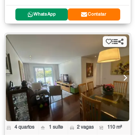
WhatsApp
Contatar
4 quartos
1 suíte
2 vagas
110 m²