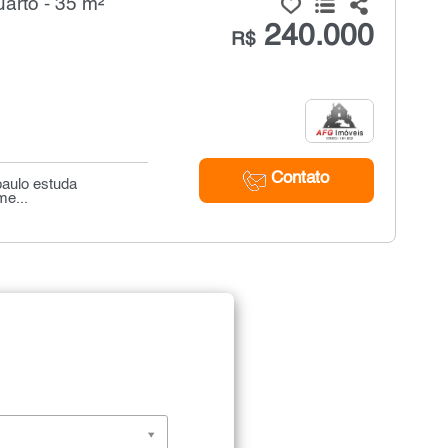
arto - 35 m²
240.000
R$
Contato
paulo estuda
me...