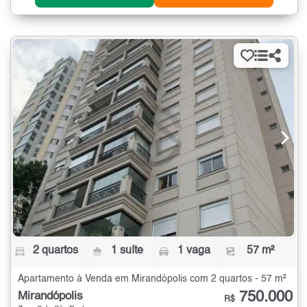
2 quartos
1 suíte
1 vaga
57 m²
Apartamento à Venda em Mirandópolis com 2 quartos - 57 m²
750.000
Mirandópolis
R$