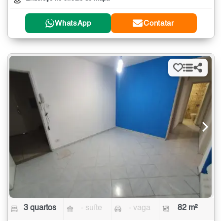
WhatsApp
Contatar
3 quartos
- suíte
- vaga
82 m²