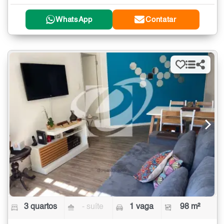
WhatsApp
Contatar
3 quartos
- suíte
1 vaga
98 m²