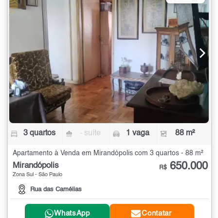
3 quartos
- suíte
1 vaga
88 m²
Apartamento à Venda em Mirandópolis com 3 quartos - 88 m²
650.000
Mirandópolis
R$
Zona Sul - São Paulo
Rua das Camélias
WhatsApp
Contatar