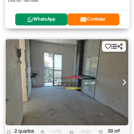
Zona Sul - São Paulo
WhatsApp
Contatar
2 quartos
- suíte
- vaga
39 m²