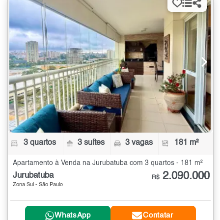
3 quartos
3 suítes
3 vagas
181 m²
Apartamento à Venda na Jurubatuba com 3 quartos - 181 m²
2.090.000
Jurubatuba
R$
Zona Sul - São Paulo
WhatsApp
Contatar