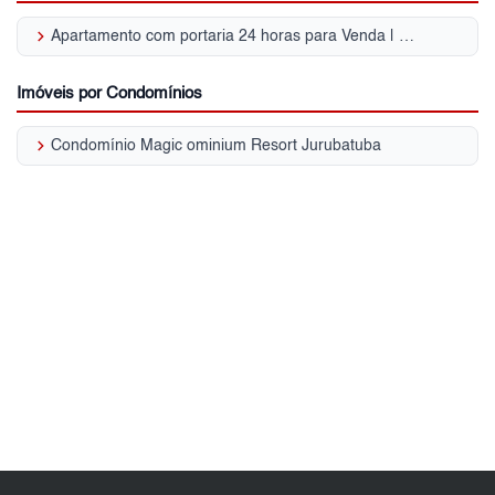
keyboard_arrow_right
Apartamento com portaria 24 horas para Venda | Jurubatuba
Imóveis por Condomínios
keyboard_arrow_right
Condomínio Magic ominium Resort Jurubatuba