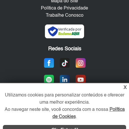
Mapa do Site
Política de Privacidade
Trabalhe Conosco
Verificada por
Redes Sociais
X
Utilizamos cookies para personalizar conteúdos e oferecer
uma melhor experiência.
Área exclusiva aos anunciantes,
Ao navegar neste site, você concorda com a nossa
Política
acesse sua conta:
de Cookies
.