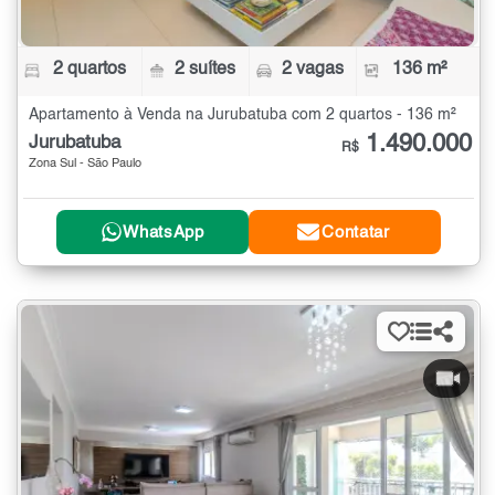
2 quartos
2 suítes
2 vagas
136 m²
Apartamento à Venda na Jurubatuba com 2 quartos - 136 m²
1.490.000
Jurubatuba
R$
Zona Sul - São Paulo
WhatsApp
Contatar