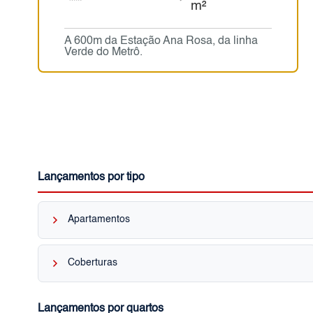
m²
A 600m da Estação Ana Rosa, da linha
Verde do Metrô.
Lançamentos por tipo
keyboard_arrow_right
Apartamentos
keyboard_arrow_right
Coberturas
Lançamentos por quartos