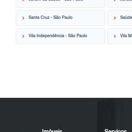
keyboard_arrow_right
keyboard_arrow_right
Santa Cruz - São Paulo
Saúde
keyboard_arrow_right
keyboard_arrow_right
Vila Independência - São Paulo
Vila M