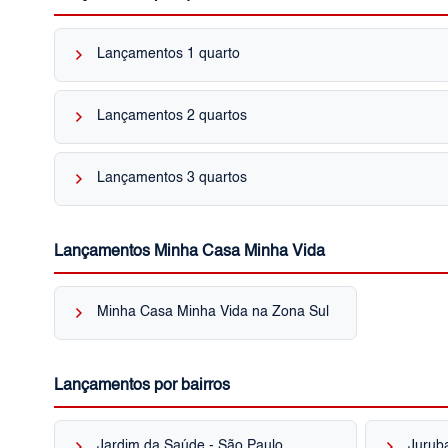
keyboard_arrow_right
Lançamentos 1 quarto
keyboard_arrow_right
Lançamentos 2 quartos
keyboard_arrow_right
Lançamentos 3 quartos
Lançamentos Minha Casa Minha Vida
keyboard_arrow_right
Minha Casa Minha Vida na Zona Sul
Lançamentos por bairros
keyboard_arrow_right
keyboard_arrow_right
Jardim da Saúde - São Paulo
Jurub