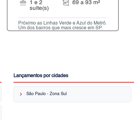
1 e 2
69 a 93 m²
suíte(s)
Próximo as Linhas Verde e Azul do Metrô.
Um dos bairros que mais cresce em SP.
Lançamentos por cidades
keyboard_arrow_right
São Paulo - Zona Sul