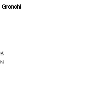
 Gronchi
DA
hi