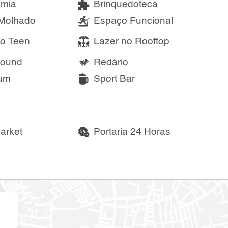
mia
Brinquedoteca
Molhado
Espaço Funcional
o Teen
Lazer no Rooftop
round
Redário
ium
Sport Bar
arket
Portaria 24 Horas