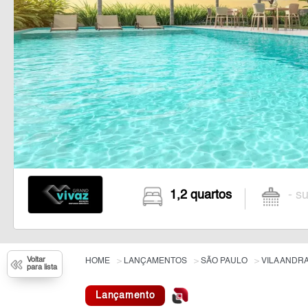
1,2 quartos
- su
Voltar
HOME
LANÇAMENTOS
SÃO PAULO
VILA ANDR
para lista
Lançamento