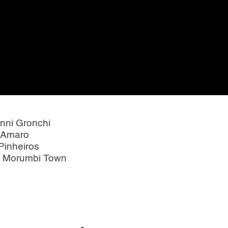
nni Gronchi
o Amaro
Pinheiros
g Morumbi Town