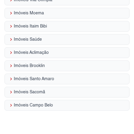
keyboard_arrow_right
Imóveis Moema
keyboard_arrow_right
Imóveis Itaim Bibi
keyboard_arrow_right
Imóveis Saúde
keyboard_arrow_right
Imóveis Aclimação
keyboard_arrow_right
Imóveis Brooklin
keyboard_arrow_right
Imóveis Santo Amaro
keyboard_arrow_right
Imóveis Sacomã
keyboard_arrow_right
Imóveis Campo Belo