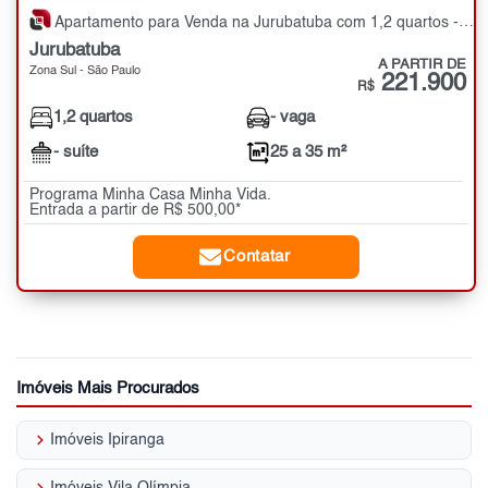
Apartamento para Venda na Jurubatuba com 1,2 quartos - 25 a 35 m²
Jurubatuba
A PARTIR DE
Zona Sul - São Paulo
221.900
R$
1,2 quartos
- vaga
- suíte
25 a 35 m²
Programa Minha Casa Minha Vida.
Entrada a partir de R$ 500,00*
Contatar
Imóveis Mais Procurados
keyboard_arrow_right
Imóveis Ipiranga
keyboard_arrow_right
Imóveis Vila Olímpia