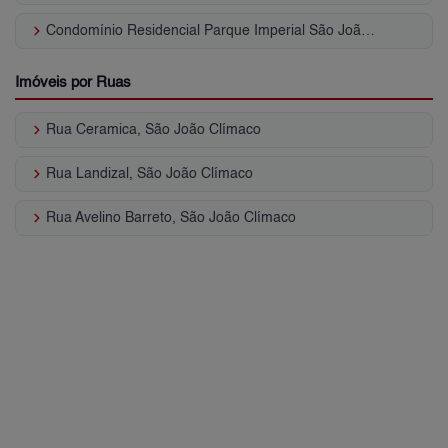
keyboard_arrow_right
Condomínio Residencial Parque Imperial São João Clímaco
Imóveis por Ruas
keyboard_arrow_right
Rua Ceramica, São João Clímaco
keyboard_arrow_right
Rua Landizal, São João Clímaco
keyboard_arrow_right
Rua Avelino Barreto, São João Clímaco