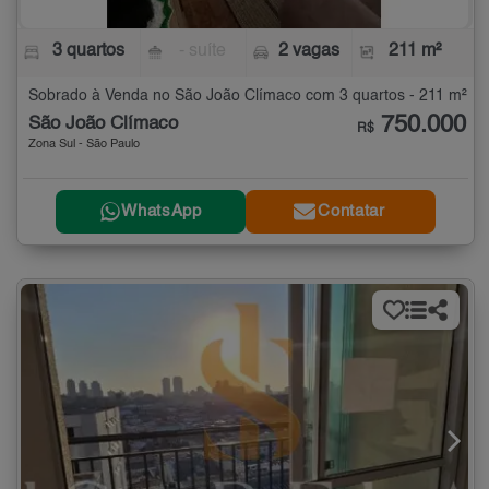
3 quartos
- suíte
2 vagas
211 m²
Sobrado à Venda no São João Clímaco com 3 quartos - 211 m²
750.000
São João Clímaco
R$
Zona Sul - São Paulo
WhatsApp
Contatar