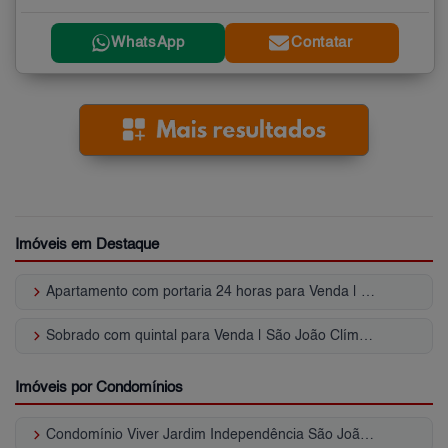
WhatsApp
Contatar
Imóveis em Destaque
keyboard_arrow_right
Apartamento com portaria 24 horas para Venda | São João Clímaco
keyboard_arrow_right
Sobrado com quintal para Venda | São João Clímaco
Imóveis por Condomínios
keyboard_arrow_right
Condomínio Viver Jardim Independência São João Clímaco