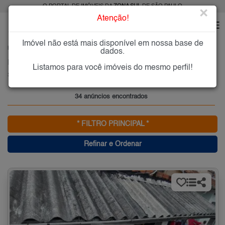
O PORTAL DE IMÓVEIS DA
ZONA SUL
DE SÃO PAULO
×
Atenção!
Imóvel não está mais disponível em nossa base de
HOME
ZONA SUL
COMPRAR
SÃO JOÃO CLÍMACO
dados.
Imóveis à Venda no São João Clímaco, Zona Sul de São Paulo
Listamos para você imóveis do mesmo perfil!
São João Clímaco, Zona Sul
34 anúncios encontrados
* FILTRO PRINCIPAL *
Refinar e Ordenar