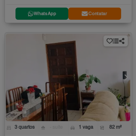
WhatsApp
Contatar
3 quartos
- suíte
1 vaga
82 m²