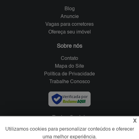
Blog
Anuncie
Vagas para corretores
Ofereça seu imóvel
Sobre nós
Contato
Mapa do Site
Política de Privacidade
Trabalhe Conosco
Verificada por
Redes Sociais
X
Utilizamos cookies para personalizar conteúdos e oferecer
uma melhor experiência.