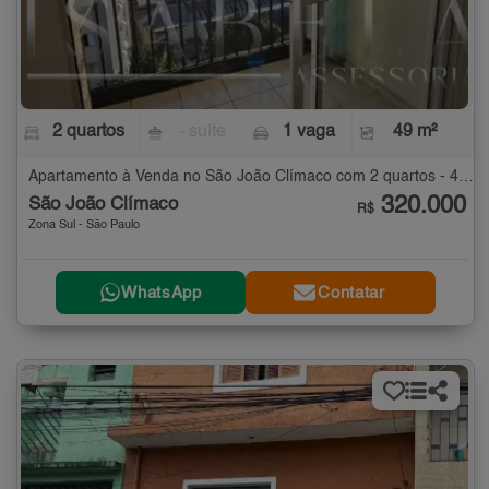
2 quartos
- suíte
1 vaga
49 m²
Apartamento à Venda no São João Clímaco com 2 quartos - 49 m²
320.000
São João Clímaco
R$
Zona Sul - São Paulo
WhatsApp
Contatar