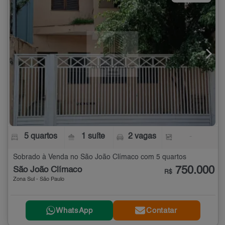
5 quartos
1 suíte
2 vagas
-
Sobrado à Venda no São João Clímaco com 5 quartos
750.000
São João Clímaco
R$
Zona Sul - São Paulo
WhatsApp
Contatar