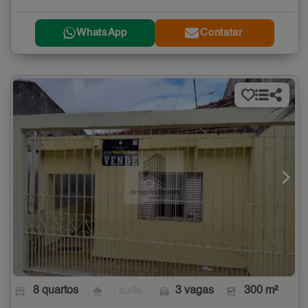
WhatsApp
Contatar
8 quartos
- suíte
3 vagas
300 m²