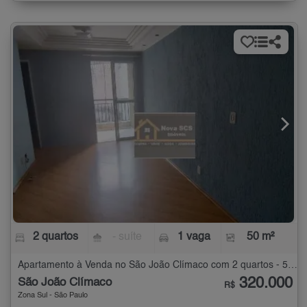
2 quartos
- suíte
1 vaga
50 m²
Apartamento à Venda no São João Clímaco com 2 quartos - 50 m²
320.000
São João Clímaco
R$
Zona Sul - São Paulo