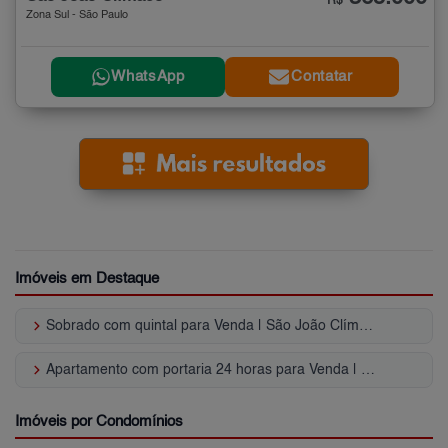
R$
Zona Sul - São Paulo
WhatsApp
Contatar
Imóveis em Destaque
keyboard_arrow_right
Sobrado com quintal para Venda | São João Clímaco
keyboard_arrow_right
Apartamento com portaria 24 horas para Venda | São João Clímaco
Imóveis por Condomínios