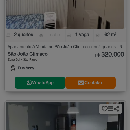
2 quartos
- suíte
1 vaga
62 m²
Apartamento à Venda no São João Clímaco com 2 quartos - 62 m²
320.000
São João Clímaco
R$
Zona Sul - São Paulo
Rua Anny
WhatsApp
Contatar