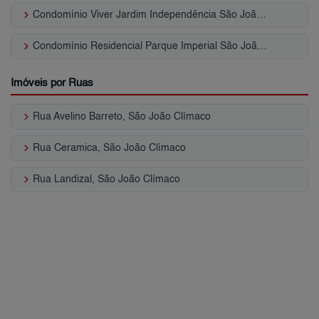
keyboard_arrow_right
Condomínio Viver Jardim Independência São João Clímaco
keyboard_arrow_right
Condomínio Residencial Parque Imperial São João Clímaco
Imóveis por Ruas
keyboard_arrow_right
Rua Avelino Barreto, São João Clímaco
keyboard_arrow_right
Rua Ceramica, São João Clímaco
keyboard_arrow_right
Rua Landizal, São João Clímaco