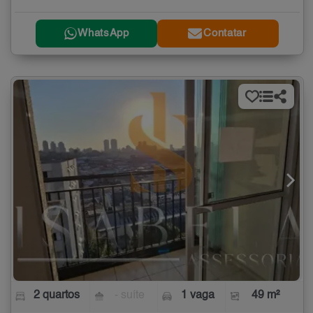
WhatsApp
Contatar
2 quartos
- suíte
1 vaga
49 m²