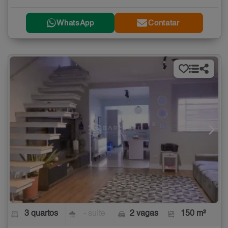
WhatsApp
Contatar
3 quartos
- suíte
2 vagas
150 m²