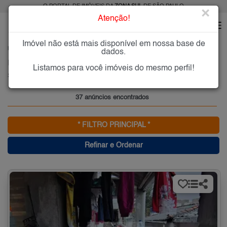
O PORTAL DE IMÓVEIS DA
ZONA SUL
DE SÃO PAULO
×
Atenção!
Imóvel não está mais disponível em nossa base de
HOME
ZONA SUL
COMPRAR
SÃO JOÃO CLÍMACO
dados.
Imóveis à Venda no São João Clímaco, Zona Sul de São Paulo
Listamos para você imóveis do mesmo perfil!
São João Clímaco, Zona Sul
37 anúncios encontrados
* FILTRO PRINCIPAL *
Refinar e Ordenar