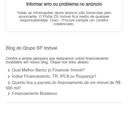
Informar erro ou problema no anúncio
Todas as informações deste anúncio são fornecidas pelo
anunciante.
O Portal ZS Imóvel fica isento de qualquer
responsabilidade.
Creci - Procure sempre um corretor
credenciado.
Blog do Grupo SP Imóvel
Confira a ampla pesquisa que realizamos sobre financiamento
imobiliário em nosso blog. Clique nos links abaixo:
keyboard_arrow_right
Qual Melhor Banco p/ Financiar Imóvel?
keyboard_arrow_right
Índice Financamento: TR, IPCA ou Poupança?
keyboard_arrow_right
Quanto fica a parcela do financiamento de um imóvel de R$
500 mil?
keyboard_arrow_right
Financiamento Bradesco