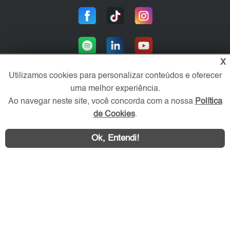
X
Utilizamos cookies para personalizar conteúdos e oferecer
uma melhor experiência.
Área exclusiva aos anunciantes,
Ao navegar neste site, você concorda com a nossa
Política
acesse sua conta:
de Cookies
.
Ok, Entendi!
WhatsApp
Contatar
ZS Imóvel © 2026 - Todos os direitos reservados