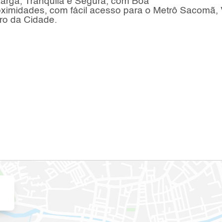
arga, Tranquila e Segura, com Boa
oximidades, com fácil acesso para o Metrô Sacomã, 
ro da Cidade.