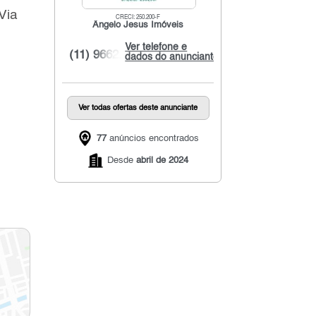
Via
CRECI: 250.200-F
Ângelo Jesus Imóveis
Ver telefone e
(11) 9662...
dados do anunciante
Ver todas ofertas deste anunciante
77
anúncios encontrados
Desde
abril de 2024