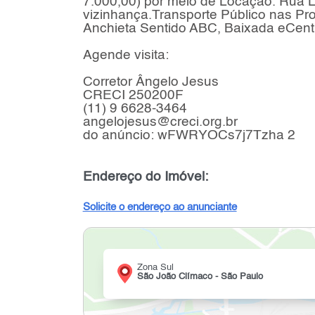
7.000,00) por meio de Locação. Rua L
vizinhança.Transporte Público nas Pr
Anchieta Sentido ABC, Baixada eCent
Agende visita:
Corretor Ângelo Jesus
CRECI 250200F
(11) 9 6628-3464
angelojesus@creci.org.br
do anúncio: wFWRYOCs7j7Tzha 2
Endereço do Imóvel:
Solicite o endereço ao anunciante
Zona Sul
São João Clímaco - São Paulo