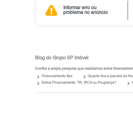
Informar erro ou
problema no anúncio
Blog do Grupo SP Imóvel
Confira a ampla pesquisa que realizamos sobre financiamento
keyboard_arrow_right
keyboard_arrow_right
Financiamento Itaú
Quanto fica a parcela do f
keyboard_arrow_right
keyboard_arrow_right
Índice Financamento: TR, IPCA ou Poupança?