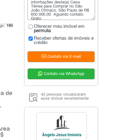
igo:
160
Oferecer meu imóvel em
permuta
Receber ofertas de imóveis e
crédito
Contato via E-mail
Contato via WhatsApp
ea de
42 pessoas visualizaram
esse imóvel recentemente
,
Área
R$