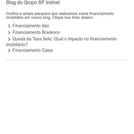
Blog do Grupo SP Imóvel
Confira a ampla pesquisa que realizamos sobre financiamento
imobiliário em nosso blog. Clique nos links abaixo:
keyboard_arrow_right
Financiamento Itaú
keyboard_arrow_right
Financiamento Bradesco
keyboard_arrow_right
Queda da Taxa Selic: Qual o impacto no financiamento
imobiliário?
keyboard_arrow_right
Financiamento Caixa