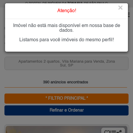
O PORTAL DE IMÓVEIS DA
ZONA SUL
DE SÃO PAULO
×
Atenção!
Imóvel não está mais disponível em nossa base de
HOME
ZONA SUL
COMPRAR
VILA MARIANA
dados.
Imóveis à Venda na Vila Mariana, Zona Sul de São Paulo
Listamos para você imóveis do mesmo perfil!
Vila Mariana, Zona Sul
Apartamentos 3 quartos, Vila Mariana para Venda, Zona
Sul, SP
390 anúncios encontrados
* FILTRO PRINCIPAL *
Refinar e Ordenar