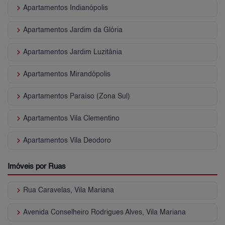
keyboard_arrow_right
Apartamentos Indianópolis
keyboard_arrow_right
Apartamentos Jardim da Glória
keyboard_arrow_right
Apartamentos Jardim Luzitânia
keyboard_arrow_right
Apartamentos Mirandópolis
keyboard_arrow_right
Apartamentos Paraíso (Zona Sul)
keyboard_arrow_right
Apartamentos Vila Clementino
keyboard_arrow_right
Apartamentos Vila Deodoro
Imóveis por Ruas
keyboard_arrow_right
Rua Caravelas, Vila Mariana
keyboard_arrow_right
Avenida Conselheiro Rodrigues Alves, Vila Mariana