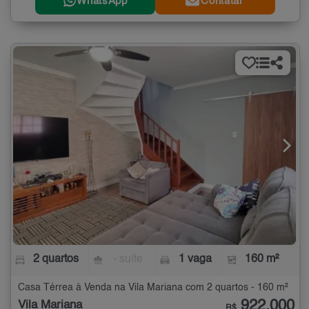
WhatsApp
Contatar
2 quartos
- suíte
1 vaga
160 m²
Casa Térrea à Venda na Vila Mariana com 2 quartos - 160 m²
922.000
Vila Mariana
R$