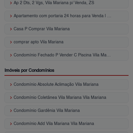
keyboard_arrow_right
Ap 2 Dts, 2 Vgs, Vila Mariana p/ Venda, ZS
keyboard_arrow_right
Apartamento com portaria 24 horas para Venda | Vila Mariana
keyboard_arrow_right
Casa P Comprar Vila Mariana
keyboard_arrow_right
comprar apto Vila Mariana
keyboard_arrow_right
Condomínio Fechado P Vender C Piscina Vila Mariana
Imóveis por Condomínios
keyboard_arrow_right
Condomínio Absolute Aclimação Vila Mariana
keyboard_arrow_right
Condomínio Coletânea Vila Mariana Vila Mariana
keyboard_arrow_right
Condomínio Gardênia Vila Mariana
keyboard_arrow_right
Condomínio Add Vila Mariana Vila Mariana