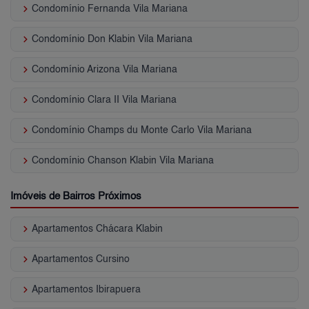
keyboard_arrow_right
Condomínio Fernanda Vila Mariana
keyboard_arrow_right
Condomínio Don Klabin Vila Mariana
keyboard_arrow_right
Condomínio Arizona Vila Mariana
keyboard_arrow_right
Condomínio Clara II Vila Mariana
keyboard_arrow_right
Condomínio Champs du Monte Carlo Vila Mariana
keyboard_arrow_right
Condomínio Chanson Klabin Vila Mariana
Imóveis de Bairros Próximos
keyboard_arrow_right
Apartamentos Chácara Klabin
keyboard_arrow_right
Apartamentos Cursino
keyboard_arrow_right
Apartamentos Ibirapuera