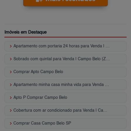
Imóveis em Destaque
keyboard_arrow_right
Apartamento com portaria 24 horas para Venda | Campo Belo (Zona Sul)
keyboard_arrow_right
Sobrado com quintal para Venda | Campo Belo (Zona Sul)
keyboard_arrow_right
Comprar Apto Campo Belo
keyboard_arrow_right
Apartamento minha casa minha vida para Venda | Campo Belo (Zona Sul)
keyboard_arrow_right
Apto P Comprar Campo Belo
keyboard_arrow_right
Cobertura com ar condicionado para Venda | Campo Belo (Zona Sul)
keyboard_arrow_right
Comprar Casa Campo Belo SP