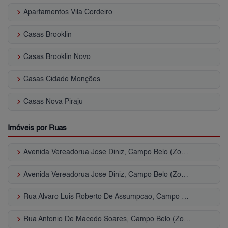
keyboard_arrow_right
Apartamentos Vila Cordeiro
keyboard_arrow_right
Casas Brooklin
keyboard_arrow_right
Casas Brooklin Novo
keyboard_arrow_right
Casas Cidade Monções
keyboard_arrow_right
Casas Nova Piraju
Imóveis por Ruas
keyboard_arrow_right
Avenida Vereadorua Jose Diniz, Campo Belo (Zona Sul)
keyboard_arrow_right
Avenida Vereadorua Jose Diniz, Campo Belo (Zona Sul)
keyboard_arrow_right
Rua Alvaro Luis Roberto De Assumpcao, Campo Belo (Zona Sul)
keyboard_arrow_right
Rua Antonio De Macedo Soares, Campo Belo (Zona Sul)