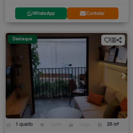
WhatsApp
Contatar
Destaque
1 quarto
- suíte
- vaga
26 m²