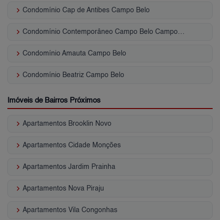
keyboard_arrow_right
Condomínio Cap de Antibes Campo Belo
keyboard_arrow_right
Condomínio Contemporâneo Campo Belo Campo Belo
keyboard_arrow_right
Condomínio Amauta Campo Belo
keyboard_arrow_right
Condomínio Beatriz Campo Belo
Imóveis de Bairros Próximos
keyboard_arrow_right
Apartamentos Brooklin Novo
keyboard_arrow_right
Apartamentos Cidade Monções
keyboard_arrow_right
Apartamentos Jardim Prainha
keyboard_arrow_right
Apartamentos Nova Piraju
keyboard_arrow_right
Apartamentos Vila Congonhas