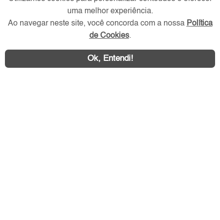
Verificada por
uma melhor experiência.
Ao navegar neste site, você concorda com a nossa
Política
Redes Sociais
de Cookies
.
Ok, Entendi!
Área exclusiva aos anunciantes,
acesse sua conta: