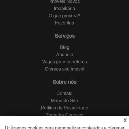
Imóveis Novos
Imobiliária
O que procura?
Favoritos
Serviços
Blog
Anuncie
Vagas para corretores
Ofereça seu imóvel
Sobre nós
Contato
Mapa do Site
Política de Privacidade
Trabalhe Conosco
X
Utilizamos cookies para personalizar conteúdos e oferecer