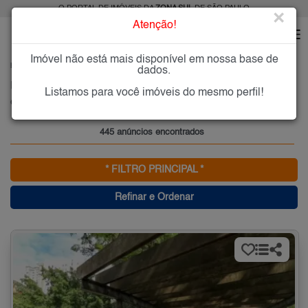
O PORTAL DE IMÓVEIS DA
ZONA SUL
DE SÃO PAULO
×
Atenção!
Imóvel não está mais disponível em nossa base de
HOME
ZONA SUL
COMPRAR
CAMPO BELO (ZONA SUL)
dados.
Imóveis à Venda no Campo Belo (Zona Sul), Zona Sul de São Paulo
Listamos para você imóveis do mesmo perfil!
Campo Belo, Zona Sul
445 anúncios encontrados
* FILTRO PRINCIPAL *
Refinar e Ordenar