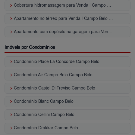
keyboard_arrow_right
Cobertura hidromassagem para Venda | Campo Belo (Zona Sul)
keyboard_arrow_right
Apartamento no térreo para Venda | Campo Belo (Zona Sul)
keyboard_arrow_right
Apartamento com depósito na garagem para Venda | Campo Belo (Zona Sul)
Imóveis por Condomínios
keyboard_arrow_right
Condomínio Place La Concorde Campo Belo
keyboard_arrow_right
Condomínio Air Campo Belo Campo Belo
keyboard_arrow_right
Condomínio Castel Di Treviso Campo Belo
keyboard_arrow_right
Condomínio Blanc Campo Belo
keyboard_arrow_right
Condomínio Cellini Campo Belo
keyboard_arrow_right
Condomínio Drakkar Campo Belo