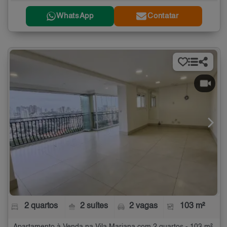
WhatsApp
Contatar
2 quartos
2 suítes
2 vagas
103 m²
Apartamento à Venda na Vila Mariana com 2 quartos - 103 m²