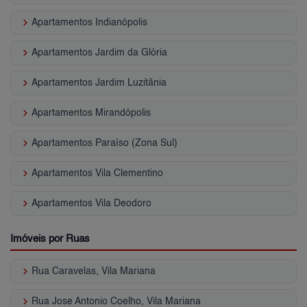
keyboard_arrow_right
Apartamentos Indianópolis
keyboard_arrow_right
Apartamentos Jardim da Glória
keyboard_arrow_right
Apartamentos Jardim Luzitânia
keyboard_arrow_right
Apartamentos Mirandópolis
keyboard_arrow_right
Apartamentos Paraíso (Zona Sul)
keyboard_arrow_right
Apartamentos Vila Clementino
keyboard_arrow_right
Apartamentos Vila Deodoro
Imóveis por Ruas
keyboard_arrow_right
Rua Caravelas, Vila Mariana
keyboard_arrow_right
Rua Jose Antonio Coelho, Vila Mariana