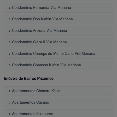
keyboard_arrow_right
Condomínio Fernanda Vila Mariana
keyboard_arrow_right
Condomínio Don Klabin Vila Mariana
keyboard_arrow_right
Condomínio Arizona Vila Mariana
keyboard_arrow_right
Condomínio Clara II Vila Mariana
keyboard_arrow_right
Condomínio Champs du Monte Carlo Vila Mariana
keyboard_arrow_right
Condomínio Chanson Klabin Vila Mariana
Imóveis de Bairros Próximos
keyboard_arrow_right
Apartamentos Chácara Klabin
keyboard_arrow_right
Apartamentos Cursino
keyboard_arrow_right
Apartamentos Ibirapuera