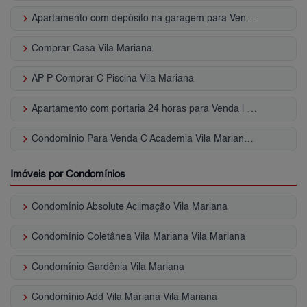
keyboard_arrow_right
Apartamento com depósito na garagem para Venda | Vila Mariana
keyboard_arrow_right
Comprar Casa Vila Mariana
keyboard_arrow_right
AP P Comprar C Piscina Vila Mariana
keyboard_arrow_right
Apartamento com portaria 24 horas para Venda | Vila Mariana
keyboard_arrow_right
Condomínio Para Venda C Academia Vila Mariana - SP
Imóveis por Condomínios
keyboard_arrow_right
Condomínio Absolute Aclimação Vila Mariana
keyboard_arrow_right
Condomínio Coletânea Vila Mariana Vila Mariana
keyboard_arrow_right
Condomínio Gardênia Vila Mariana
keyboard_arrow_right
Condomínio Add Vila Mariana Vila Mariana