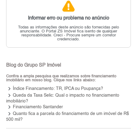
Informar erro ou problema no anúncio
Todas as informações deste anúncio são fornecidas pelo
anunciante.
O Portal ZS Imóvel fica isento de qualquer
responsabilidade.
Creci - Procure sempre um corretor
credenciado.
Blog do Grupo SP Imóvel
Confira a ampla pesquisa que realizamos sobre financiamento
imobiliário em nosso blog. Clique nos links abaixo:
keyboard_arrow_right
Índice Financamento: TR, IPCA ou Poupança?
keyboard_arrow_right
Queda da Taxa Selic: Qual o impacto no financiamento
imobiliário?
keyboard_arrow_right
Financiamento Santander
keyboard_arrow_right
Quanto fica a parcela do financiamento de um imóvel de R$
500 mil?