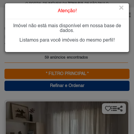
O PORTAL DE IMÓVEIS DA
ZONA SUL
DE SÃO PAULO
×
Atenção!
Imóvel não está mais disponível em nossa base de
HOME
ZONA SUL
COMPRAR
VILA GUARANI(ZONA SUL)
dados.
Imóveis à Venda na Vila Guarani(Zona Sul), Zona Sul de São Paulo
Listamos para você imóveis do mesmo perfil!
Vila Guarani(Zona Sul), Zona Sul
59 anúncios encontrados
* FILTRO PRINCIPAL *
Refinar e Ordenar