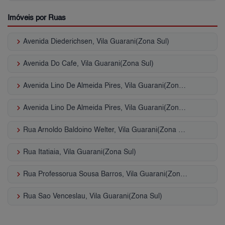
Imóveis por Ruas
keyboard_arrow_right
Avenida Diederichsen, Vila Guarani(Zona Sul)
keyboard_arrow_right
Avenida Do Cafe, Vila Guarani(Zona Sul)
keyboard_arrow_right
Avenida Lino De Almeida Pires, Vila Guarani(Zona Sul)
keyboard_arrow_right
Avenida Lino De Almeida Pires, Vila Guarani(Zona Sul)
keyboard_arrow_right
Rua Arnoldo Baldoino Welter, Vila Guarani(Zona Sul)
keyboard_arrow_right
Rua Itatiaia, Vila Guarani(Zona Sul)
keyboard_arrow_right
Rua Professorua Sousa Barros, Vila Guarani(Zona Sul)
keyboard_arrow_right
Rua Sao Venceslau, Vila Guarani(Zona Sul)