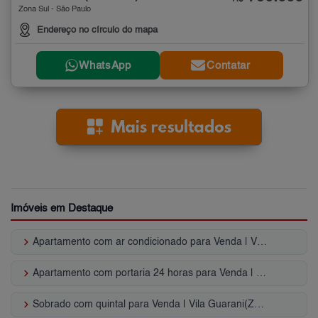
Zona Sul - São Paulo
Endereço no círculo do mapa
WhatsApp
Contatar
Imóveis em Destaque
keyboard_arrow_right
Apartamento com ar condicionado para Venda | Vila Guarani(Zona Sul)
keyboard_arrow_right
Apartamento com portaria 24 horas para Venda | Vila Guarani(Zona Sul)
keyboard_arrow_right
Sobrado com quintal para Venda | Vila Guarani(Zona Sul)