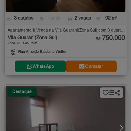
3 quartos
- suíte
2 vagas
92 m²
Apartamento à Venda na Vila Guarani(Zona Sul) com 3 quartos - 92 m²
750.000
Vila Guarani(Zona Sul)
R$
Zona Sul - São Paulo
Rua Arnoldo Baldoino Welter
WhatsApp
Contatar
Destaque