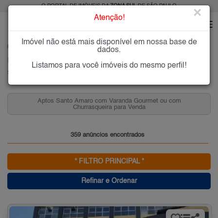
O PORTAL DE IMÓVEIS DA
ZONA SUL
DE SÃO PAULO
×
Atenção!
Imóvel não está mais disponível em nossa base de
HOME
ZONA SUL
COMPRAR
SANTO AMARO
dados.
Imóveis à Venda no Santo Amaro, Zona Sul de São Paulo
Listamos para você imóveis do mesmo perfil!
Santo Amaro, Zona Sul
Aptos Santo Amaro com Varanda Gourmet ou com
Churrasqueira para Venda
359 anúncios encontrados
* FILTRO PRINCIPAL *
Refinar e Ordenar