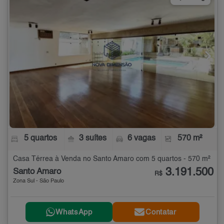
5 quartos
3 suítes
6 vagas
570 m²
Casa Térrea à Venda no Santo Amaro com 5 quartos - 570 m²
3.191.500
Santo Amaro
R$
Zona Sul - São Paulo
WhatsApp
Contatar