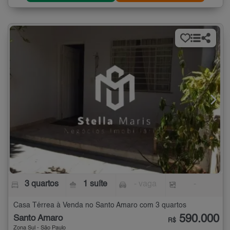
3 quartos
1 suíte
- vaga
-
Casa Térrea à Venda no Santo Amaro com 3 quartos
590.000
Santo Amaro
R$
Zona Sul - São Paulo