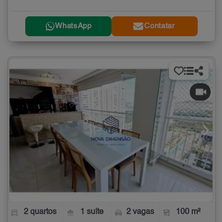
WhatsApp
Contatar
2 quartos
1 suíte
2 vagas
100 m²