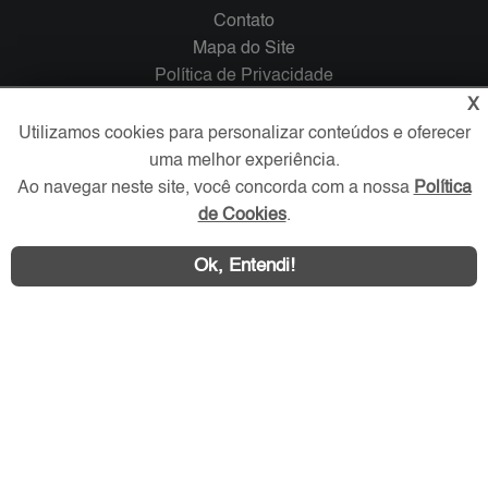
Contato
Mapa do Site
Política de Privacidade
Trabalhe Conosco
X
Utilizamos cookies para personalizar conteúdos e oferecer
Verificada por
uma melhor experiência.
Ao navegar neste site, você concorda com a nossa
Política
de Cookies
.
Redes Sociais
Ok, Entendi!
Área exclusiva aos anunciantes,
acesse sua conta: