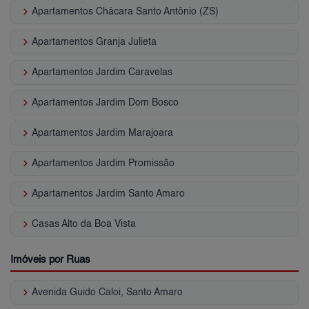
keyboard_arrow_right
Apartamentos Chácara Santo Antônio (ZS)
keyboard_arrow_right
Apartamentos Granja Julieta
keyboard_arrow_right
Apartamentos Jardim Caravelas
keyboard_arrow_right
Apartamentos Jardim Dom Bosco
keyboard_arrow_right
Apartamentos Jardim Marajoara
keyboard_arrow_right
Apartamentos Jardim Promissão
keyboard_arrow_right
Apartamentos Jardim Santo Amaro
keyboard_arrow_right
Casas Alto da Boa Vista
Imóveis por Ruas
keyboard_arrow_right
Avenida Guido Caloi, Santo Amaro