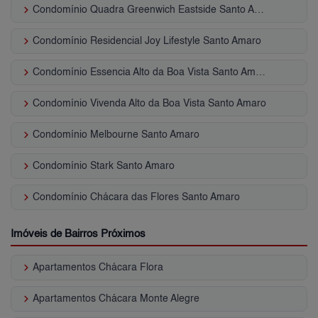
keyboard_arrow_right
Condomínio Quadra Greenwich Eastside Santo Amaro
keyboard_arrow_right
Condomínio Residencial Joy Lifestyle Santo Amaro
keyboard_arrow_right
Condomínio Essencia Alto da Boa Vista Santo Amaro
keyboard_arrow_right
Condomínio Vivenda Alto da Boa Vista Santo Amaro
keyboard_arrow_right
Condomínio Melbourne Santo Amaro
keyboard_arrow_right
Condomínio Stark Santo Amaro
keyboard_arrow_right
Condomínio Chácara das Flores Santo Amaro
Imóveis de Bairros Próximos
keyboard_arrow_right
Apartamentos Chácara Flora
keyboard_arrow_right
Apartamentos Chácara Monte Alegre