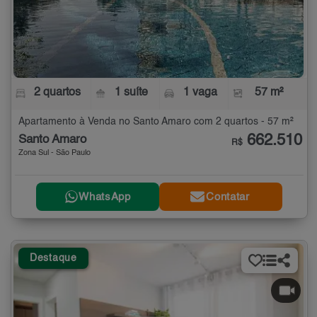
2 quartos
1 suíte
1 vaga
57 m²
Apartamento à Venda no Santo Amaro com 2 quartos - 57 m²
662.510
Santo Amaro
R$
Zona Sul - São Paulo
WhatsApp
Contatar
Destaque