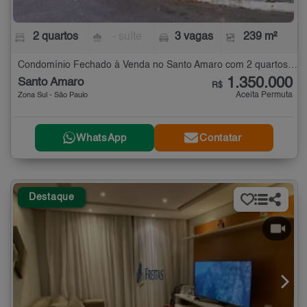
2 quartos
- suíte
3 vagas
239 m²
Condomínio Fechado à Venda no Santo Amaro com 2 quartos - 239 m²
1.350.000
Santo Amaro
R$
Aceita Permuta
Zona Sul - São Paulo
WhatsApp
Contatar
Destaque