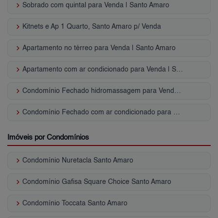
keyboard_arrow_right
Sobrado com quintal para Venda | Santo Amaro
keyboard_arrow_right
Kitnets e Ap 1 Quarto, Santo Amaro p/ Venda
keyboard_arrow_right
Apartamento no térreo para Venda | Santo Amaro
keyboard_arrow_right
Apartamento com ar condicionado para Venda | Santo Amaro
keyboard_arrow_right
Condomínio Fechado hidromassagem para Venda | Santo Amaro
keyboard_arrow_right
Condomínio Fechado com ar condicionado para Venda | Santo Amaro
Imóveis por Condomínios
keyboard_arrow_right
Condomínio Nuretacla Santo Amaro
keyboard_arrow_right
Condomínio Gafisa Square Choice Santo Amaro
keyboard_arrow_right
Condomínio Toccata Santo Amaro