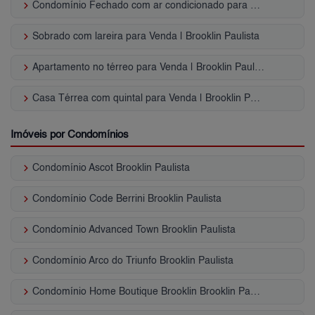
keyboard_arrow_right
Condomínio Fechado com ar condicionado para Venda | Brooklin Paulista
keyboard_arrow_right
Sobrado com lareira para Venda | Brooklin Paulista
keyboard_arrow_right
Apartamento no térreo para Venda | Brooklin Paulista
keyboard_arrow_right
Casa Térrea com quintal para Venda | Brooklin Paulista
Imóveis por Condomínios
keyboard_arrow_right
Condomínio Ascot Brooklin Paulista
keyboard_arrow_right
Condomínio Code Berrini Brooklin Paulista
keyboard_arrow_right
Condomínio Advanced Town Brooklin Paulista
keyboard_arrow_right
Condomínio Arco do Triunfo Brooklin Paulista
keyboard_arrow_right
Condomínio Home Boutique Brooklin Brooklin Paulista