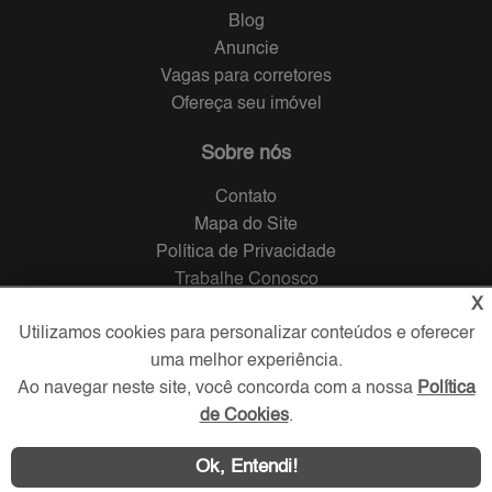
Blog
Anuncie
Vagas para corretores
Ofereça seu imóvel
Sobre nós
Contato
Mapa do Site
Política de Privacidade
Trabalhe Conosco
X
Verificada por
Utilizamos cookies para personalizar conteúdos e oferecer
uma melhor experiência.
Ao navegar neste site, você concorda com a nossa
Política
Redes Sociais
de Cookies
.
Ok, Entendi!