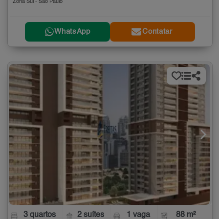
Zona Sul - São Paulo
WhatsApp
Contatar
3 quartos
2 suítes
1 vaga
88 m²