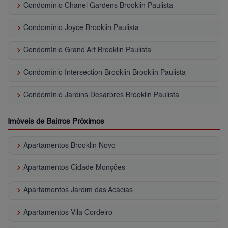
keyboard_arrow_right
Condomínio Chanel Gardens Brooklin Paulista
keyboard_arrow_right
Condomínio Joyce Brooklin Paulista
keyboard_arrow_right
Condomínio Grand Art Brooklin Paulista
keyboard_arrow_right
Condomínio Intersection Brooklin Brooklin Paulista
keyboard_arrow_right
Condomínio Jardins Desarbres Brooklin Paulista
Imóveis de Bairros Próximos
keyboard_arrow_right
Apartamentos Brooklin Novo
keyboard_arrow_right
Apartamentos Cidade Monções
keyboard_arrow_right
Apartamentos Jardim das Acácias
keyboard_arrow_right
Apartamentos Vila Cordeiro