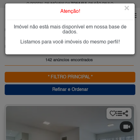
O PORTAL DE IMÓVEIS DA
ZONA SUL
DE SÃO PAULO
×
Atenção!
Imóvel não está mais disponível em nossa base de
HOME
ZONA SUL
COMPRAR
BROOKLIN PAULISTA
dados.
Imóveis à Venda na Brooklin Paulista, Zona Sul de São Paulo
Listamos para você imóveis do mesmo perfil!
Brooklin Paulista, Zona Sul
142 anúncios encontrados
* FILTRO PRINCIPAL *
Refinar e Ordenar