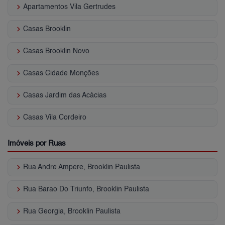
keyboard_arrow_right
Apartamentos Vila Gertrudes
keyboard_arrow_right
Casas Brooklin
keyboard_arrow_right
Casas Brooklin Novo
keyboard_arrow_right
Casas Cidade Monções
keyboard_arrow_right
Casas Jardim das Acácias
keyboard_arrow_right
Casas Vila Cordeiro
Imóveis por Ruas
keyboard_arrow_right
Rua Andre Ampere, Brooklin Paulista
keyboard_arrow_right
Rua Barao Do Triunfo, Brooklin Paulista
keyboard_arrow_right
Rua Georgia, Brooklin Paulista