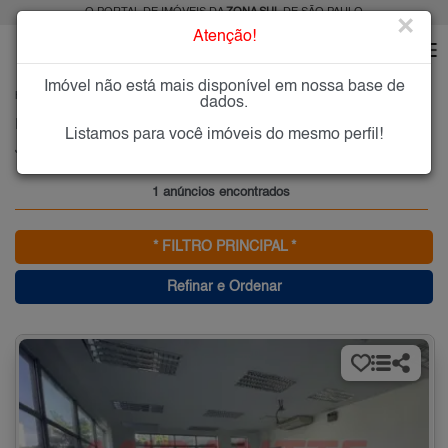
O PORTAL DE IMÓVEIS DA
ZONA SUL
DE SÃO PAULO
×
Atenção!
Imóvel não está mais disponível em nossa base de
HOME
ZONA SUL
(ZONA SUL)
dados.
Imóveis (Zona Sul) à Venda ou para Alugar, Zona Sul, São Paulo, SP
Listamos para você imóveis do mesmo perfil!
Jardim Laranjeiras, Zona Sul
1 anúncios encontrados
* FILTRO PRINCIPAL *
Refinar e Ordenar