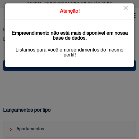
O PORTAL DE IMÓVEIS DA
ZONA SUL
DE SÃO PAULO
×
Atenção!
HOME
LANÇAMENTOS
SÃO PAULO
(ZONA SUL)
Empreendimento não está mais disponível em nossa
base de dados.
DESTAQUES: Imóveis na Zona Sul de SP
Listamos para você empreendimentos do mesmo
0 anúncio(s) encontrado(s)
perfil!
* FILTRO PRINCIPAL *
Lançamentos por tipo
keyboard_arrow_right
Apartamentos