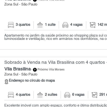
Zona Sul - São Paulo
3 quartos
1 suíte
4 vagas
142 m
Apartamento no jardim da saúde próximo ao shopping plaza sul c
luminosidade e ventilação, rico em armários nos dormitórios, na co
Sobrado à Venda na Vila Brasilina com 4 quartos 
Vila Brasilina
-
Próximo Vila Moraes
Zona Sul - São Paulo
Endereço no círculo do mapa
4 quartos
2 suítes
6 vagas
291 
Excelente imóvel com amplo espaço, conforto e ótima distribuiçã