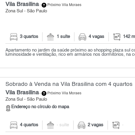
Vila Brasilina
-
Próximo Vila Moraes
Zona Sul - São Paulo
3 quartos
1 suíte
4 vagas
142 m
Apartamento no jardim da saúde próximo ao shopping plaza sul c
luminosidade e ventilação, rico em armários nos dormitórios, na co
Sobrado à Venda na Vila Brasilina com 4 quartos
Vila Brasilina
-
Próximo Vila Moraes
Zona Sul - São Paulo
Endereço no círculo do mapa
4 quartos
- suíte
2 vagas
-