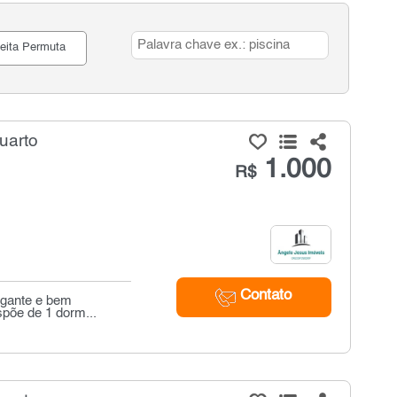
eita Permuta
uarto
1.000
R$
Contato
egante e bem
ispõe de 1 dorm...