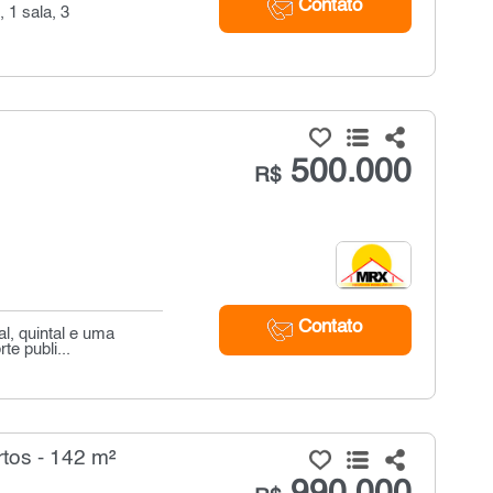
Contato
 1 sala, 3
500.000
R$
Contato
l, quintal e uma
e publi...
tos - 142 m²