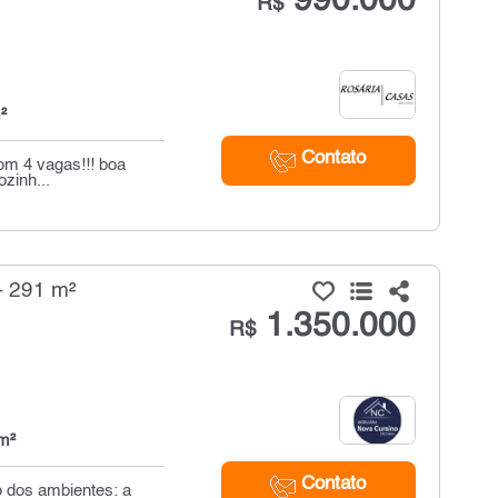
990.000
R$
²
Contato
om 4 vagas!!! boa
zinh...
- 291 m²
1.350.000
R$
m²
Contato
o dos ambientes: a