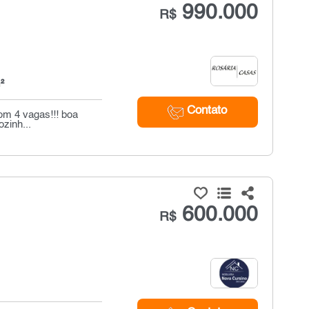
990.000
R$
²
Contato
om 4 vagas!!! boa
zinh...
600.000
R$