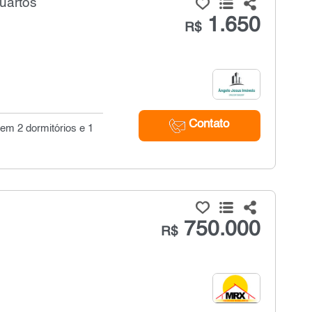
quartos
1.650
R$
Contato
tem 2 dormitórios e 1
750.000
R$