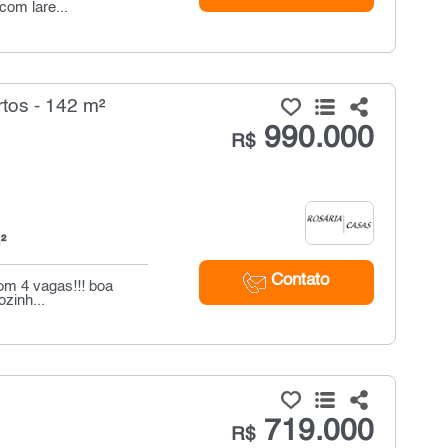
com lare...
tos - 142 m²
990.000
R$
²
Contato
om 4 vagas!!! boa
zinh...
719.000
R$