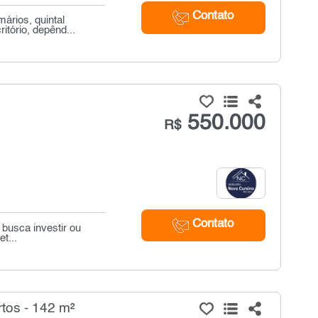
Contato
ários, quintal
tório, depênd...
550.000
R$
Contato
busca investir ou
t...
tos - 142 m²