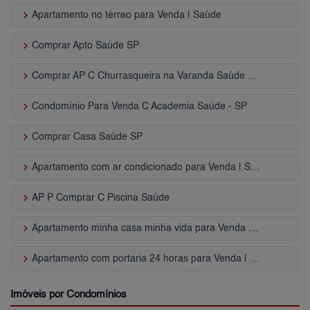
keyboard_arrow_right
Apartamento no térreo para Venda | Saúde
keyboard_arrow_right
Comprar Apto Saúde SP
keyboard_arrow_right
Comprar AP C Churrasqueira na Varanda Saúde - SP
keyboard_arrow_right
Condomínio Para Venda C Academia Saúde - SP
keyboard_arrow_right
Comprar Casa Saúde SP
keyboard_arrow_right
Apartamento com ar condicionado para Venda | Saúde
keyboard_arrow_right
AP P Comprar C Piscina Saúde
keyboard_arrow_right
Apartamento minha casa minha vida para Venda | Saúde
keyboard_arrow_right
Apartamento com portaria 24 horas para Venda | Saúde
Imóveis por Condomínios