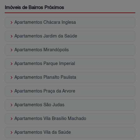
Imóveis de Bairros Próximos
keyboard_arrow_right
Apartamentos Chácara Inglesa
keyboard_arrow_right
Apartamentos Jardim da Saúde
keyboard_arrow_right
Apartamentos Mirandópolis
keyboard_arrow_right
Apartamentos Parque Imperial
keyboard_arrow_right
Apartamentos Planalto Paulista
keyboard_arrow_right
Apartamentos Praça da Arvore
keyboard_arrow_right
Apartamentos São Judas
keyboard_arrow_right
Apartamentos Vila Brasílio Machado
keyboard_arrow_right
Apartamentos Vila da Saúde