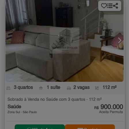
3 quartos
1 suíte
2 vagas
112 m²
Sobrado à Venda no Saúde com 3 quartos - 112 m²
900.000
Saúde
R$
Aceita Permuta
Zona Sul - São Paulo