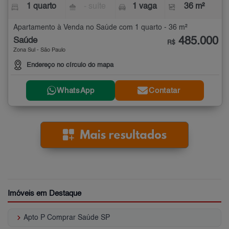
1 quarto
- suíte
1 vaga
36 m²
Apartamento à Venda no Saúde com 1 quarto - 36 m²
485.000
Saúde
R$
Zona Sul - São Paulo
Endereço no círculo do mapa
WhatsApp
Contatar
Imóveis em Destaque
keyboard_arrow_right
Apto P Comprar Saúde SP