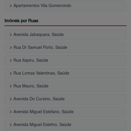
keyboard_arrow_right
Apartamentos Vila Gumercindo
Imóveis por Ruas
keyboard_arrow_right
Avenida Jabaquara, Saúde
keyboard_arrow_right
Rua Dr Samuel Porto, Saúde
keyboard_arrow_right
Rua Itapiru, Saúde
keyboard_arrow_right
Rua Lomas Valentinas, Saúde
keyboard_arrow_right
Rua Mauro, Saúde
keyboard_arrow_right
Avenida Do Cursino, Saúde
keyboard_arrow_right
Avenida Miguel Estefano, Saúde
keyboard_arrow_right
Avenida Miguel Estefno, Saúde