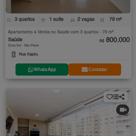
3 quartos
1 suíte
2 vagas
79 m²
Apartamento à Venda no Saúde com 3 quartos - 79 m²
800.000
Saúde
R$
Zona Sul - São Paulo
Rua Itapiru
WhatsApp
Contatar