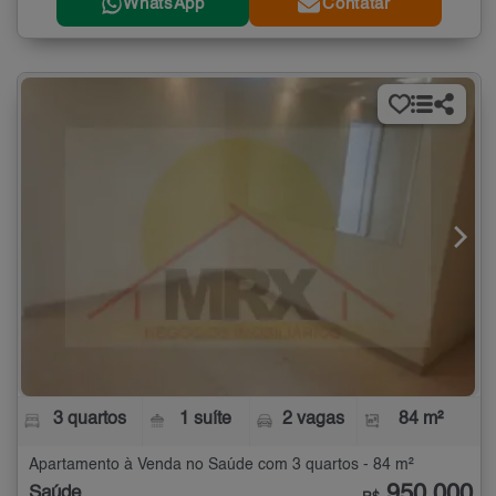
WhatsApp
Contatar
3 quartos
1 suíte
2 vagas
84 m²
Apartamento à Venda no Saúde com 3 quartos - 84 m²
950.000
Saúde