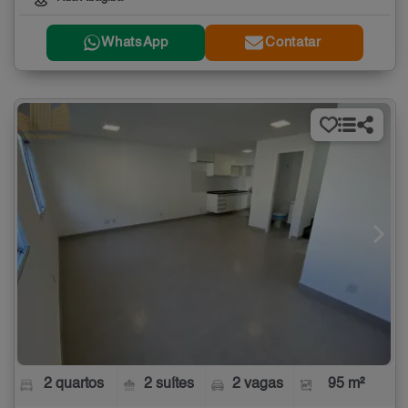
WhatsApp
Contatar
2 quartos
2 suítes
2 vagas
95 m²