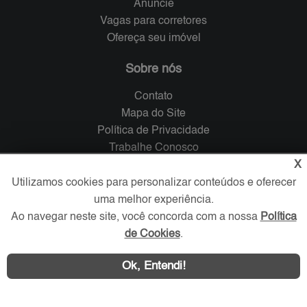
Anuncie
Vagas para corretores
Ofereça seu imóvel
Sobre nós
Contato
Mapa do Site
Política de Privacidade
Trabalhe Conosco
X
Verificada por
Utilizamos cookies para personalizar conteúdos e oferecer
uma melhor experiência.
Ao navegar neste site, você concorda com a nossa
Política
Redes Sociais
de Cookies
.
Ok, Entendi!