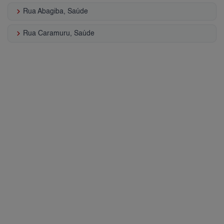
keyboard_arrow_right
Rua Abagiba, Saúde
keyboard_arrow_right
Rua Caramuru, Saúde