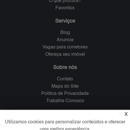
O que procura?
Favoritos
Serviços
Blog
Anuncie
Vagas para corretores
Ofereça seu imóvel
Sobre nós
Contato
Mapa do Site
Política de Privacidade
Trabalhe Conosco
X
Verificada por
Utilizamos cookies para personalizar conteúdos e oferecer
uma melhor experiência.