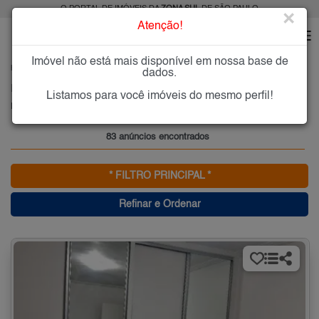
O PORTAL DE IMÓVEIS DA
ZONA SUL
DE SÃO PAULO
×
Atenção!
Imóvel não está mais disponível em nossa base de
HOME
ZONA SUL
COMPRAR
BOSQUE DA SAÚDE
dados.
Imóveis à Venda no Bosque da Saúde, Zona Sul de São Paulo
Listamos para você imóveis do mesmo perfil!
Bosque da Saúde, Zona Sul
83 anúncios encontrados
* FILTRO PRINCIPAL *
Refinar e Ordenar