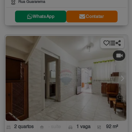
Rua Guararema
WhatsApp
Contatar
2 quartos
- suíte
1 vaga
92 m²