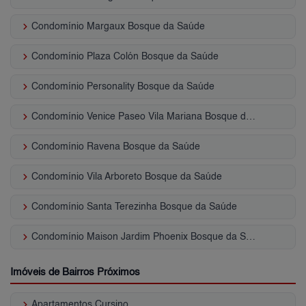
keyboard_arrow_right
Condomínio Margaux Bosque da Saúde
keyboard_arrow_right
Condomínio Plaza Colón Bosque da Saúde
keyboard_arrow_right
Condomínio Personality Bosque da Saúde
keyboard_arrow_right
Condomínio Venice Paseo Vila Mariana Bosque da Saúde
keyboard_arrow_right
Condomínio Ravena Bosque da Saúde
keyboard_arrow_right
Condomínio Vila Arboreto Bosque da Saúde
keyboard_arrow_right
Condomínio Santa Terezinha Bosque da Saúde
keyboard_arrow_right
Condomínio Maison Jardim Phoenix Bosque da Saúde
Imóveis de Bairros Próximos
keyboard_arrow_right
Apartamentos Cursino