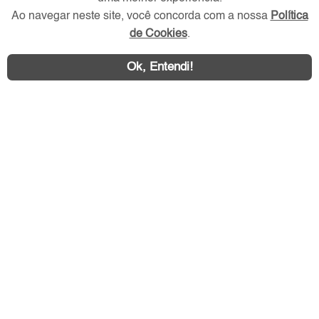
Redes Sociais
Ao navegar neste site, você concorda com a nossa
Política
de Cookies
.
Ok, Entendi!
Área exclusiva aos anunciantes,
acesse sua conta: