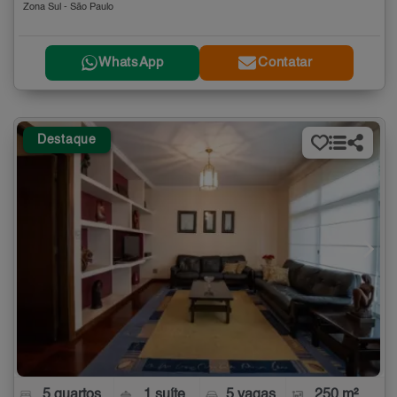
Zona Sul - São Paulo
WhatsApp
Contatar
Destaque
5 quartos
1 suíte
5 vagas
250 m²