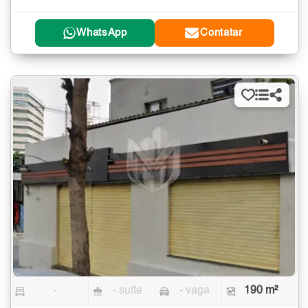
WhatsApp
Contatar
-
- suíte
- vaga
190 m²