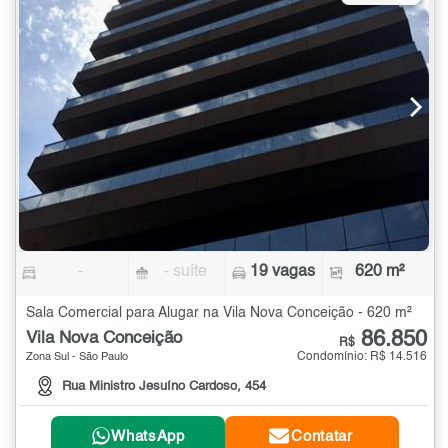
-
- suíte
19 vagas
620 m²
Sala Comercial para Alugar na Vila Nova Conceição - 620 m²
86.850
Vila Nova Conceição
R$
Condomínio: R$ 14.516
Zona Sul - São Paulo
Rua Ministro Jesuíno Cardoso, 454
WhatsApp
Contatar