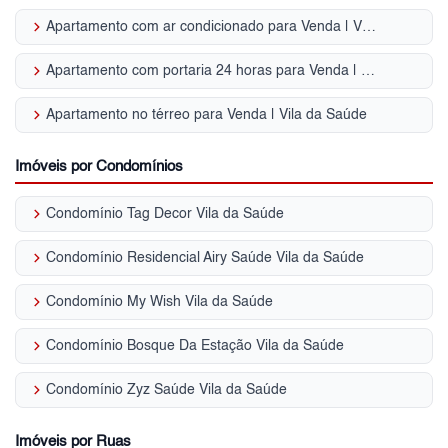
keyboard_arrow_right
Apartamento com ar condicionado para Venda | Vila da Saúde
keyboard_arrow_right
Apartamento com portaria 24 horas para Venda | Vila da Saúde
keyboard_arrow_right
Apartamento no térreo para Venda | Vila da Saúde
Imóveis por Condomínios
keyboard_arrow_right
Condomínio Tag Decor Vila da Saúde
keyboard_arrow_right
Condomínio Residencial Airy Saúde Vila da Saúde
keyboard_arrow_right
Condomínio My Wish Vila da Saúde
keyboard_arrow_right
Condomínio Bosque Da Estação Vila da Saúde
keyboard_arrow_right
Condomínio Zyz Saúde Vila da Saúde
Imóveis por Ruas