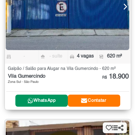
-
- suíte
4 vagas
620 m²
Galpão / Salão para Alugar na Vila Gumercindo - 620 m²
18.900
Vila Gumercindo
R$
Zona Sul - São Paulo
WhatsApp
Contatar