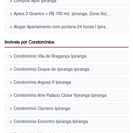
keyboard_arrow_right
Comprar Apto Ipiranga
keyboard_arrow_right
Aptos 3 Quartos + R$ 700 mil, Ipiranga, Zona Sul, SP
keyboard_arrow_right
Alugar Apartamento com portaria 24 horas | Ipiranga
Imóveis por Condomínios
keyboard_arrow_right
Condomínio Vila de Bragança Ipiranga
keyboard_arrow_right
Condomínio Duque do Ipiranga Ipiranga
keyboard_arrow_right
Condomínio Argusa II Ipiranga
keyboard_arrow_right
Condomínio Arte Palácio Clube Ypiranga Ipiranga
keyboard_arrow_right
Condomínio Cipriano Ipiranga
keyboard_arrow_right
Condomínio Encontro Ipiranga Ipiranga