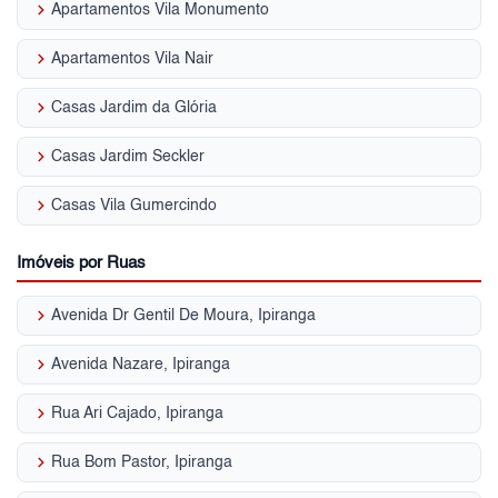
keyboard_arrow_right
Apartamentos Vila Monumento
keyboard_arrow_right
Apartamentos Vila Nair
keyboard_arrow_right
Casas Jardim da Glória
keyboard_arrow_right
Casas Jardim Seckler
keyboard_arrow_right
Casas Vila Gumercindo
Imóveis por Ruas
keyboard_arrow_right
Avenida Dr Gentil De Moura, Ipiranga
keyboard_arrow_right
Avenida Nazare, Ipiranga
keyboard_arrow_right
Rua Ari Cajado, Ipiranga
keyboard_arrow_right
Rua Bom Pastor, Ipiranga