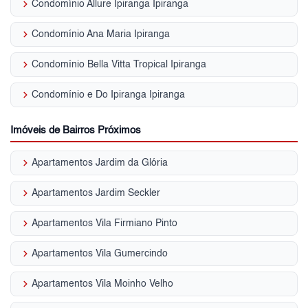
keyboard_arrow_right
Condomínio Allure Ipiranga Ipiranga
keyboard_arrow_right
Condomínio Ana Maria Ipiranga
keyboard_arrow_right
Condomínio Bella Vitta Tropical Ipiranga
keyboard_arrow_right
Condomínio e Do Ipiranga Ipiranga
Imóveis de Bairros Próximos
keyboard_arrow_right
Apartamentos Jardim da Glória
keyboard_arrow_right
Apartamentos Jardim Seckler
keyboard_arrow_right
Apartamentos Vila Firmiano Pinto
keyboard_arrow_right
Apartamentos Vila Gumercindo
keyboard_arrow_right
Apartamentos Vila Moinho Velho