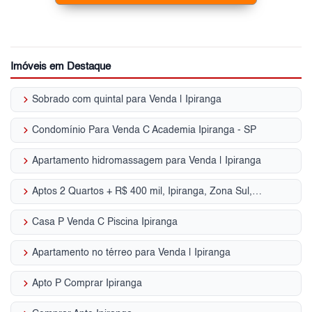
Imóveis em Destaque
keyboard_arrow_right
Sobrado com quintal para Venda | Ipiranga
keyboard_arrow_right
Condomínio Para Venda C Academia Ipiranga - SP
keyboard_arrow_right
Apartamento hidromassagem para Venda | Ipiranga
keyboard_arrow_right
Aptos 2 Quartos + R$ 400 mil, Ipiranga, Zona Sul, SP
keyboard_arrow_right
Casa P Venda C Piscina Ipiranga
keyboard_arrow_right
Apartamento no térreo para Venda | Ipiranga
keyboard_arrow_right
Apto P Comprar Ipiranga