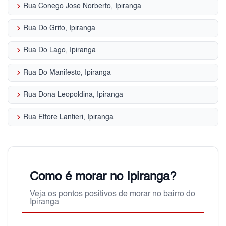
keyboard_arrow_right
Rua Conego Jose Norberto, Ipiranga
keyboard_arrow_right
Rua Do Grito, Ipiranga
keyboard_arrow_right
Rua Do Lago, Ipiranga
keyboard_arrow_right
Rua Do Manifesto, Ipiranga
keyboard_arrow_right
Rua Dona Leopoldina, Ipiranga
keyboard_arrow_right
Rua Ettore Lantieri, Ipiranga
Como é morar no Ipiranga?
Veja os pontos positivos de morar no bairro do
Ipiranga