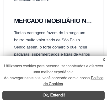
MERCADO IMOBILIÁRIO NO IPIRANGA
Tantas vantagens fazem do Ipiranga um
bairro muito valorizado de São Paulo.
Sendo assim, o forte comércio que inclui
padarias, supermercados e lojas de vários
X
segmentos, a infraestrutura das ruas, os
Utilizamos cookies para personalizar conteúdos e oferecer
serviços urbanos básicos de qualidade e a
uma melhor experiência.
segurança compensam muito o capital
Ao navegar neste site, você concorda com a nossa
Política
injetado na compra de um imóvel no bairro.
de Cookies
.
Por esse motivo, o Portal ZS Imóvel
Ok, Entendi!
realizou um levantamento que mostra o