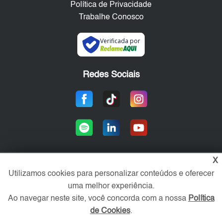
Política de Privacidade
Trabalhe Conosco
Verificada por
Redes Sociais
X
Utilizamos cookies para personalizar conteúdos e oferecer
Área exclusiva aos anunciantes,
acesse sua conta:
uma melhor experiência.
Ao navegar neste site, você concorda com a nossa
Política
de Cookies
.