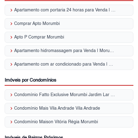
keyboard_arrow_right
Apartamento com portaria 24 horas para Venda | Morumbi
keyboard_arrow_right
Comprar Apto Morumbi
keyboard_arrow_right
Apto P Comprar Morumbi
keyboard_arrow_right
Apartamento hidromassagem para Venda | Morumbi
keyboard_arrow_right
Apartamento com ar condicionado para Venda | Morumbi
Imóveis por Condomínios
keyboard_arrow_right
Condomínio Fatto Exclusive Morumbi Jardim Lar São Paulo
keyboard_arrow_right
Condomínio Mais Vila Andrade Vila Andrade
keyboard_arrow_right
Condomínio Maison Vitória Régia Morumbi
Imóveis de Bairros Próximos