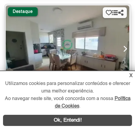
Destaque
X
Utilizamos cookies para personalizar conteúdos e oferecer
uma melhor experiência.
2 quartos
- suíte
- vaga
73 m²
Ao navegar neste site, você concorda com a nossa
Política
de Cookies
.
Apartamento à Venda no Jardim Aeroporto com 2 quartos - 73 m²
480.000
Jardim Aeroporto
Ok, Entendi!
R$
Zona Sul - São Paulo