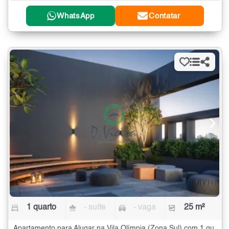
WhatsApp
Contatar
1 quarto
- suíte
- vaga
25 m²
Apartamento para Alugar na Vila Olímpia (Zona Sul) com 1 quarto - 25 m²