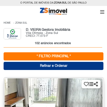
O PORTAL DE IMÓVEIS DA
ZONA SUL
DE SÃO PAULO
HOME
ZONA SUL
D. VIEIRA Gestora Imobiliária
Vila Olímpia - Zona Sul
CRECI: 71.073-F
102 anúncios encontrados
* FILTRO PRINCIPAL *
Refinar e Ordenar