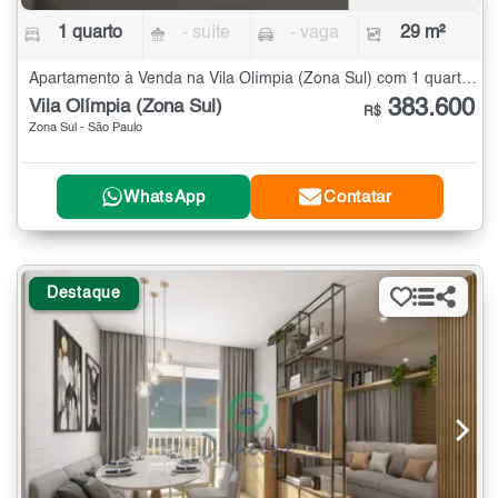
1 quarto
- suíte
- vaga
29 m²
Apartamento à Venda na Vila Olímpia (Zona Sul) com 1 quarto - 29 m²
383.600
Vila Olímpia (Zona Sul)
R$
Zona Sul - São Paulo
WhatsApp
Contatar
Destaque