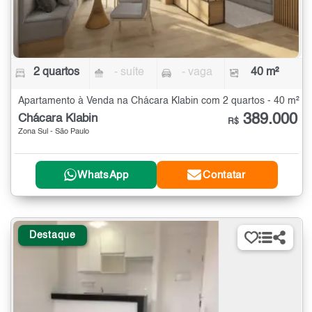
2 quartos
- suíte
- vaga
40 m²
Apartamento à Venda na Chácara Klabin com 2 quartos - 40 m²
389.000
Chácara Klabin
R$
Zona Sul - São Paulo
WhatsApp
Contatar
Destaque