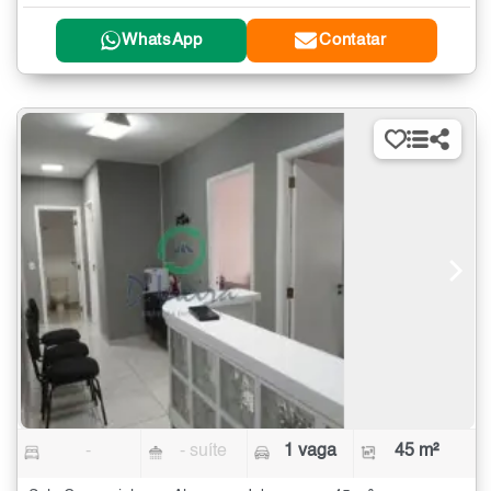
WhatsApp
Contatar
-
- suíte
1 vaga
45 m²