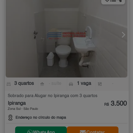
3 quartos
- suíte
1 vaga
-
Sobrado para Alugar no Ipiranga com 3 quartos
3.500
Ipiranga
R$
Zona Sul - São Paulo
Endereço no círculo do mapa
WhatsApp
Contatar