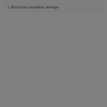
keyboard_arrow_right
Rua Dona Leopoldina, Ipiranga