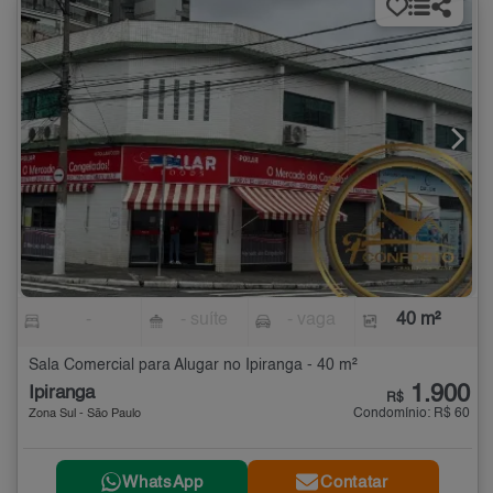
-
- suíte
- vaga
40 m²
Sala Comercial para Alugar no Ipiranga - 40 m²
1.900
Ipiranga
R$
Condomínio: R$ 60
Zona Sul - São Paulo
WhatsApp
Contatar