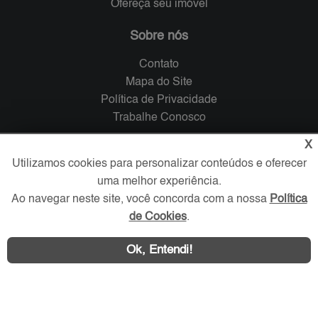
Ofereça seu imóvel
Sobre nós
Contato
Mapa do Site
Política de Privacidade
Trabalhe Conosco
X
Verificada por
Utilizamos cookies para personalizar conteúdos e oferecer
uma melhor experiência.
Redes Sociais
Ao navegar neste site, você concorda com a nossa
Política
de Cookies
.
Ok, Entendi!