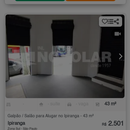
-
- suíte
- vaga
43 m²
Galpão / Salão para Alugar no Ipiranga - 43 m²
2.501
Ipiranga
R$
Zona Sul - São Paulo