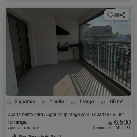
3 quartos
1 suíte
1 vaga
95 m²
Apartamento para Alugar no Ipiranga com 3 quartos - 95 m²
6.500
Ipiranga
R$
Condomínio: R$ 1.181
Zona Sul - São Paulo