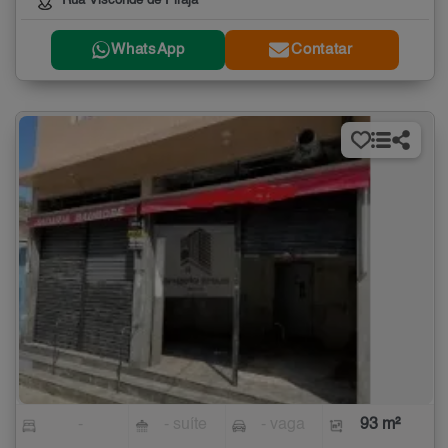
Rua Visconde de Pirajá
WhatsApp
Contatar
-
- suíte
- vaga
93 m²