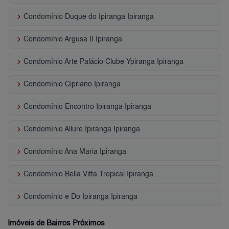
keyboard_arrow_right
Condomínio Duque do Ipiranga Ipiranga
keyboard_arrow_right
Condomínio Argusa II Ipiranga
keyboard_arrow_right
Condomínio Arte Palácio Clube Ypiranga Ipiranga
keyboard_arrow_right
Condomínio Cipriano Ipiranga
keyboard_arrow_right
Condomínio Encontro Ipiranga Ipiranga
keyboard_arrow_right
Condomínio Allure Ipiranga Ipiranga
keyboard_arrow_right
Condomínio Ana Maria Ipiranga
keyboard_arrow_right
Condomínio Bella Vitta Tropical Ipiranga
keyboard_arrow_right
Condomínio e Do Ipiranga Ipiranga
Imóveis de Bairros Próximos