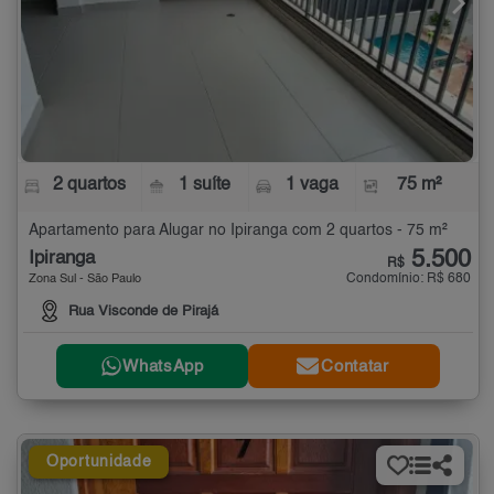
2 quartos
1 suíte
1 vaga
75 m²
Apartamento para Alugar no Ipiranga com 2 quartos - 75 m²
5.500
Ipiranga
R$
Condomínio: R$ 680
Zona Sul - São Paulo
Rua Visconde de Pirajá
WhatsApp
Contatar
Oportunidade