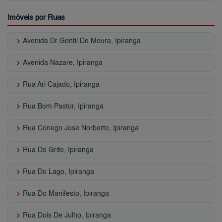
Imóveis por Ruas
keyboard_arrow_right
Avenida Dr Gentil De Moura, Ipiranga
keyboard_arrow_right
Avenida Nazare, Ipiranga
keyboard_arrow_right
Rua Ari Cajado, Ipiranga
keyboard_arrow_right
Rua Bom Pastor, Ipiranga
keyboard_arrow_right
Rua Conego Jose Norberto, Ipiranga
keyboard_arrow_right
Rua Do Grito, Ipiranga
keyboard_arrow_right
Rua Do Lago, Ipiranga
keyboard_arrow_right
Rua Do Manifesto, Ipiranga
keyboard_arrow_right
Rua Dois De Julho, Ipiranga