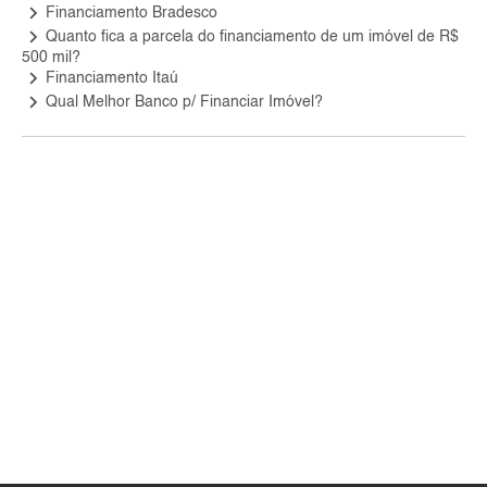
keyboard_arrow_right
Financiamento Bradesco
keyboard_arrow_right
Quanto fica a parcela do financiamento de um imóvel de R$
500 mil?
keyboard_arrow_right
Financiamento Itaú
keyboard_arrow_right
Qual Melhor Banco p/ Financiar Imóvel?