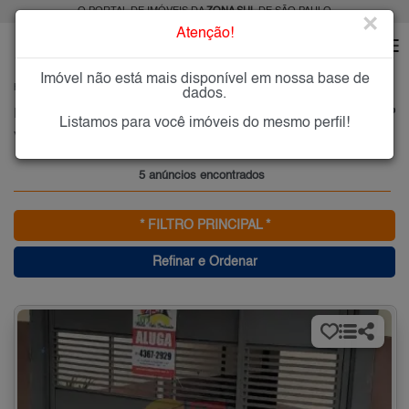
O PORTAL DE IMÓVEIS DA
ZONA SUL
DE SÃO PAULO
×
Atenção!
Imóvel não está mais disponível em nossa base de
HOME
ZONA SUL
ALUGAR
VILA DA SAÚDE
dados.
Imóveis para Alugar na Vila da Saúde, Zona Sul de São Paulo, SP
Listamos para você imóveis do mesmo perfil!
Vila da Saúde, Zona Sul
5 anúncios encontrados
* FILTRO PRINCIPAL *
Refinar e Ordenar