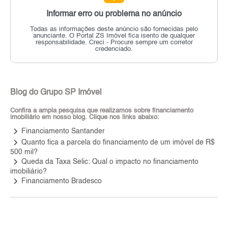
Informar erro ou problema no anúncio
Todas as informações deste anúncio são fornecidas pelo
anunciante.
O Portal ZS Imóvel fica isento de qualquer
responsabilidade.
Creci - Procure sempre um corretor
credenciado.
Blog do Grupo SP Imóvel
Confira a ampla pesquisa que realizamos sobre financiamento
imobiliário em nosso blog. Clique nos links abaixo:
keyboard_arrow_right
Financiamento Santander
keyboard_arrow_right
Quanto fica a parcela do financiamento de um imóvel de R$
500 mil?
keyboard_arrow_right
Queda da Taxa Selic: Qual o impacto no financiamento
imobiliário?
keyboard_arrow_right
Financiamento Bradesco