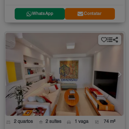
WhatsApp
Contatar
2 quartos
2 suítes
1 vaga
74 m²