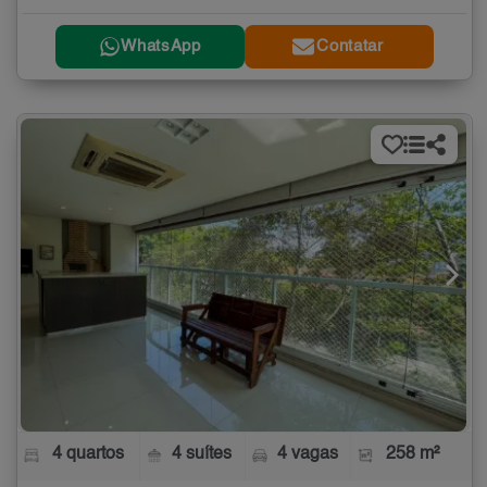
WhatsApp
Contatar
4 quartos
4 suítes
4 vagas
258 m²