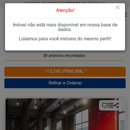
O PORTAL DE IMÓVEIS DA
ZONA SUL
DE SÃO PAULO
×
Atenção!
Imóvel não está mais disponível em nossa base de
HOME
ZONA SUL
COMPRAR
VILA CORDEIRO
dados.
Imóveis à Venda na Vila Cordeiro, Zona Sul de São Paulo
Listamos para você imóveis do mesmo perfil!
Vila Cordeiro, Zona Sul
28 anúncios encontrados
* FILTRO PRINCIPAL *
Refinar e Ordenar