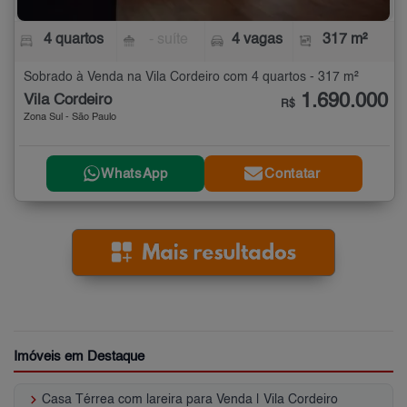
4 quartos
- suíte
4 vagas
317 m²
Sobrado à Venda na Vila Cordeiro com 4 quartos - 317 m²
1.690.000
Vila Cordeiro
R$
Zona Sul - São Paulo
WhatsApp
Contatar
Imóveis em Destaque
keyboard_arrow_right
Casa Térrea com lareira para Venda | Vila Cordeiro