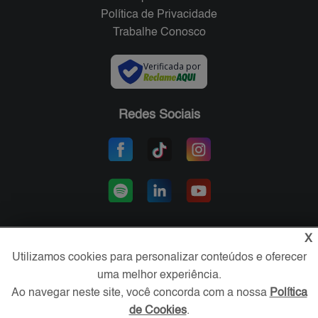
Política de Privacidade
Trabalhe Conosco
Verificada por
Redes Sociais
X
Utilizamos cookies para personalizar conteúdos e oferecer
Área exclusiva aos anunciantes,
acesse sua conta:
uma melhor experiência.
Ao navegar neste site, você concorda com a nossa
Política
de Cookies
.