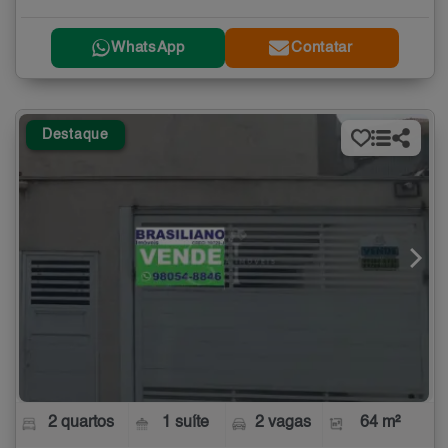
WhatsApp
Contatar
Destaque
2 quartos
1 suíte
2 vagas
64 m²