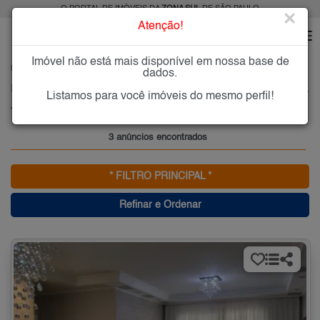
O PORTAL DE IMÓVEIS DA
ZONA SUL
DE SÃO PAULO
×
Atenção!
Imóvel não está mais disponível em nossa base de
HOME
ZONA SUL
COMPRAR
JARDIM SANTA CRUZ (CAMPO GRANDE)
dados.
Imóveis à Venda no Jardim Santa Cruz (Campo Grande), Zona Sul de São Paulo
Listamos para você imóveis do mesmo perfil!
Jardim Santa Cruz (Campo Grande), Zona Sul
3 anúncios encontrados
* FILTRO PRINCIPAL *
Refinar e Ordenar