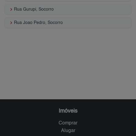
keyboard_arrow_right
Rua Gurupi, Socorro
keyboard_arrow_right
Rua Joao Pedro, Socorro
Imóveis
Comprar
Alugar