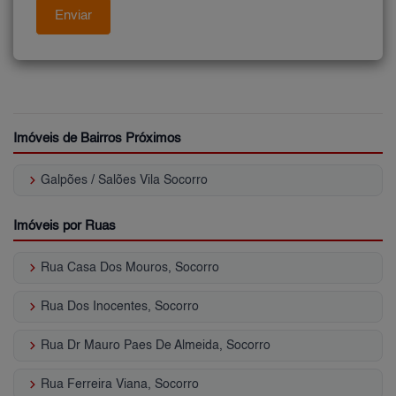
Imóveis de Bairros Próximos
keyboard_arrow_right
Galpões / Salões Vila Socorro
Imóveis por Ruas
keyboard_arrow_right
Rua Casa Dos Mouros, Socorro
keyboard_arrow_right
Rua Dos Inocentes, Socorro
keyboard_arrow_right
Rua Dr Mauro Paes De Almeida, Socorro
keyboard_arrow_right
Rua Ferreira Viana, Socorro