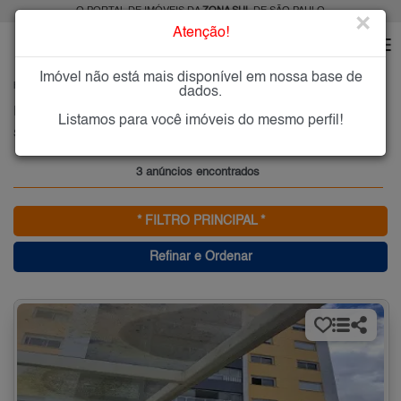
O PORTAL DE IMÓVEIS DA
ZONA SUL
DE SÃO PAULO
×
Atenção!
Imóvel não está mais disponível em nossa base de
HOME
ZONA SUL
ALUGAR
SOCORRO
dados.
Imóveis para Alugar no Socorro, Zona Sul de São Paulo, SP
Listamos para você imóveis do mesmo perfil!
Socorro, Zona Sul
3 anúncios encontrados
* FILTRO PRINCIPAL *
Refinar e Ordenar