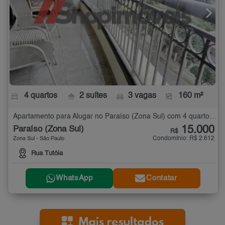
4 quartos
2 suítes
3 vagas
160 m²
Apartamento para Alugar no Paraíso (Zona Sul) com 4 quartos - 160 m²
15.000
Paraíso (Zona Sul)
R$
Condomínio: R$ 2.612
Zona Sul - São Paulo
Rua Tutóia
WhatsApp
Contatar