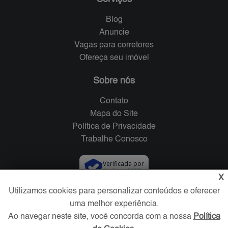
Blog
Anuncie
Vagas para corretores
Ofereça seu imóvel
Sobre nós
Contato
Mapa do Site
Política de Privacidade
Trabalhe Conosco
Verificada por
X
Utilizamos cookies para personalizar conteúdos e oferecer
Redes Sociais
uma melhor experiência.
Ao navegar neste site, você concorda com a nossa
Política