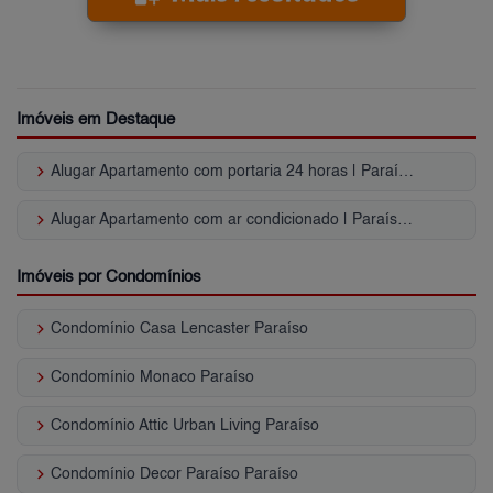
Imóveis em Destaque
keyboard_arrow_right
Alugar Apartamento com portaria 24 horas | Paraíso (Zona Sul)
keyboard_arrow_right
Alugar Apartamento com ar condicionado | Paraíso (Zona Sul)
Imóveis por Condomínios
keyboard_arrow_right
Condomínio Casa Lencaster Paraíso
keyboard_arrow_right
Condomínio Monaco Paraíso
keyboard_arrow_right
Condomínio Attic Urban Living Paraíso
keyboard_arrow_right
Condomínio Decor Paraíso Paraíso