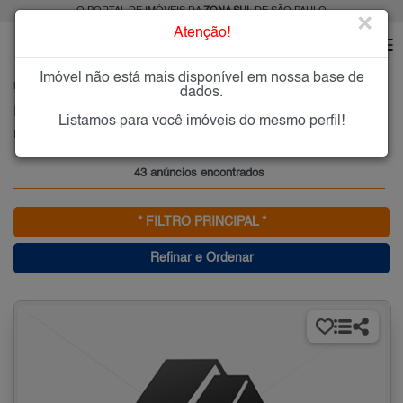
O PORTAL DE IMÓVEIS DA
ZONA SUL
DE SÃO PAULO
×
Atenção!
Imóvel não está mais disponível em nossa base de
HOME
ZONA SUL
ALUGAR
PARAÍSO (ZONA SUL)
dados.
Imóveis para Alugar no Paraíso (Zona Sul), Zona Sul de São Paulo, SP
Listamos para você imóveis do mesmo perfil!
Paraíso, Zona Sul
43 anúncios encontrados
* FILTRO PRINCIPAL *
Refinar e Ordenar